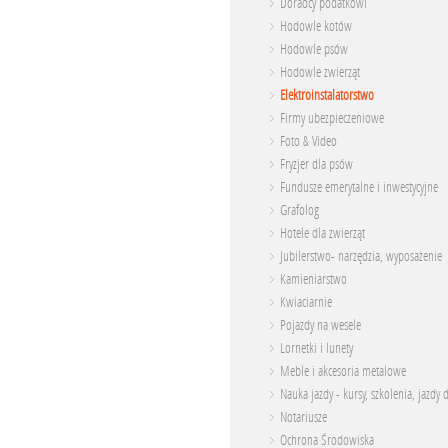
Doradcy podatkowi
Hodowle kotów
Hodowle psów
Hodowle zwierząt
Elektroinstalatorstwo
Firmy ubezpieczeniowe
Foto & Video
Fryzjer dla psów
Fundusze emerytalne i inwestycyjne
Grafolog
Hotele dla zwierząt
Jubilerstwo- narzędzia, wyposażenie
Kamieniarstwo
Kwiaciarnie
Pojazdy na wesele
Lornetki i lunety
Meble i akcesoria metalowe
Nauka jazdy - kursy, szkolenia, jazdy 
Notariusze
Ochrona Środowiska