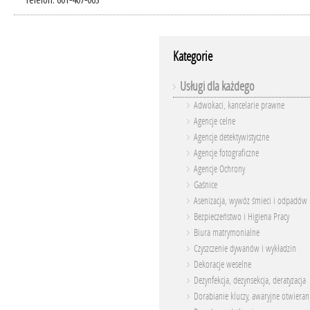
Telefon: 601-407-063
Kategorie
Usługi dla każdego
Adwokaci, kancelarie prawne
Agencje celne
Agencje detektywistyczne
Agencje fotograficzne
Agencje Ochrony
Gaśnice
Asenizacja, wywóz śmieci i odpadów
Bezpieczeństwo i Higiena Pracy
Biura matrymonialne
Czyszczenie dywanów i wykładzin
Dekoracje weselne
Dezynfekcja, dezynsekcja, deratyzacja
Dorabianie kluczy, awaryjne otwieran