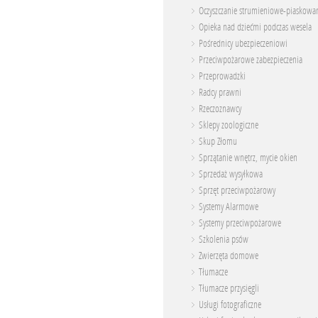
Oczyszczanie strumieniowe-piaskowa
Opieka nad dziećmi podczas wesela
Pośrednicy ubezpieczeniowi
Przeciwpożarowe zabezpieczenia
Przeprowadzki
Radcy prawni
Rzeczoznawcy
Sklepy zoologiczne
Skup Złomu
Sprzątanie wnętrz, mycie okien
Sprzedaż wysyłkowa
Sprzęt przeciwpożarowy
Systemy Alarmowe
Systemy przeciwpożarowe
Szkolenia psów
Zwierzęta domowe
Tłumacze
Tłumacze przysięgli
Usługi fotograficzne