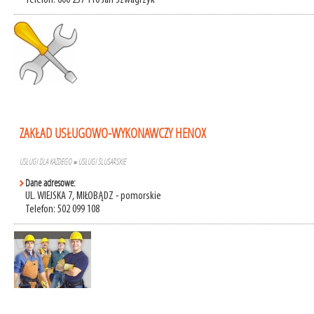
Telefon: 600 257 110 Jan Szwagrzyk
ZAKŁAD USŁUGOWO-WYKONAWCZY HENOX
USŁUGI DLA KAŻDEGO
»
USŁUGI ŚLUSARSKIE
Dane adresowe:
UL. WIEJSKA 7, MIŁOBĄDZ - pomorskie
Telefon: 502 099 108