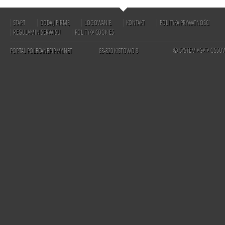
START
DODAJ FIRMĘ
LOGOWANIE
KONTAKT
POLITYKA PRYWATNOŚCI
REGULAMIN SERWISU
POLITYKA COOKIES
© SYSTEM AGATA OSSO
PORTAL POLECANEFIRMY.NET
83-320 KISTOWO 8