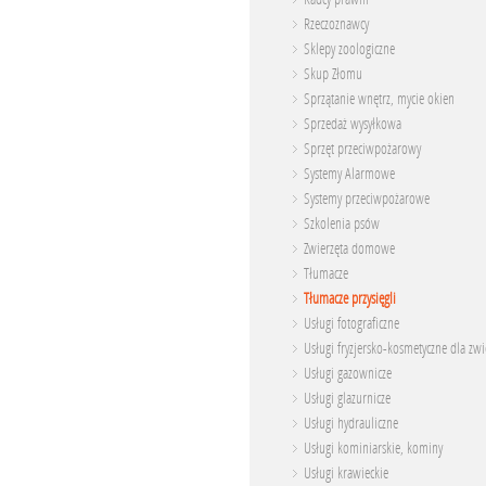
Rzeczoznawcy
Sklepy zoologiczne
Skup Złomu
Sprzątanie wnętrz, mycie okien
Sprzedaż wysyłkowa
Sprzęt przeciwpożarowy
Systemy Alarmowe
Systemy przeciwpożarowe
Szkolenia psów
Zwierzęta domowe
Tłumacze
Tłumacze przysięgli
Usługi fotograficzne
Usługi fryzjersko-kosmetyczne dla zwi
Usługi gazownicze
Usługi glazurnicze
Usługi hydrauliczne
Usługi kominiarskie, kominy
Usługi krawieckie