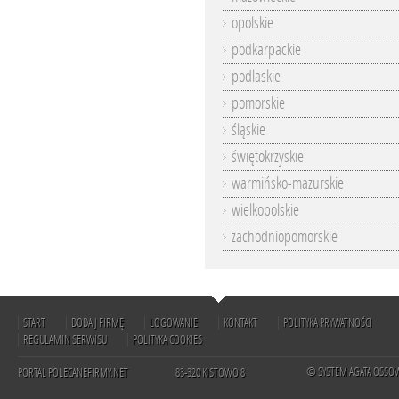
opolskie
podkarpackie
podlaskie
pomorskie
śląskie
świętokrzyskie
warmińsko-mazurskie
wielkopolskie
zachodniopomorskie
START
DODAJ FIRMĘ
LOGOWANIE
KONTAKT
POLITYKA PRYWATNOŚCI
REGULAMIN SERWISU
POLITYKA COOKIES
© SYSTEM AGATA OSSO
PORTAL POLECANEFIRMY.NET
83-320 KISTOWO 8