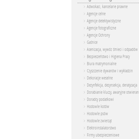
Adwokaci, kancelarie prawne
Agencje celne
Agencje detektywistyczne
Agencje fotograficzne
Agencje Ochrony
Gaśnice
Asenizacja, wywóz śmieci i odpadów
Bezpieczeństwo i Higiena Pracy
Biura matrymonialne
Czyszczenie dywanów i wykładzin
Dekoracje weselne
Dezynfekcja, dezynsekcja, deratyzacja
Dorabianie kluczy, awaryjne otwieran
Doradcy podatkowi
Hodowle kotów
Hodowle psów
Hodowle zwierząt
Elektroinstalatorstwo
Firmy ubezpieczeniowe