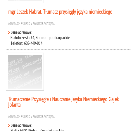
mgr Leszek Habrat. Tłumacz przysięgły języka niemieckiego
USŁUGI DLA KAŻDEGO
»
TŁUMACZE PRZYSIĘGLI
Dane adresowe:
Białobrzeska34, Krosno - podkarpackie
Telefon: 605-449-864
Tłumaczenie Przysięgłe i Nauczanie Języka Niemieckiego Gajek
Jolanta
USŁUGI DLA KAŻDEGO
»
TŁUMACZE PRZYSIĘGLI
Dane adresowe: