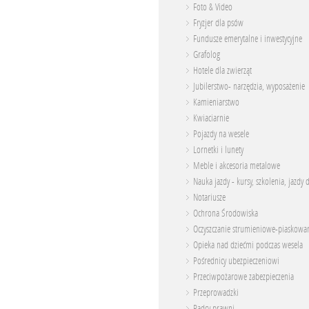
Foto & Video
Fryzjer dla psów
Fundusze emerytalne i inwestycyjne
Grafolog
Hotele dla zwierząt
Jubilerstwo- narzędzia, wyposażenie
Kamieniarstwo
Kwiaciarnie
Pojazdy na wesele
Lornetki i lunety
Meble i akcesoria metalowe
Nauka jazdy - kursy, szkolenia, jazdy 
Notariusze
Ochrona Środowiska
Oczyszczanie strumieniowe-piaskowa
Opieka nad dziećmi podczas wesela
Pośrednicy ubezpieczeniowi
Przeciwpożarowe zabezpieczenia
Przeprowadzki
Radcy prawni