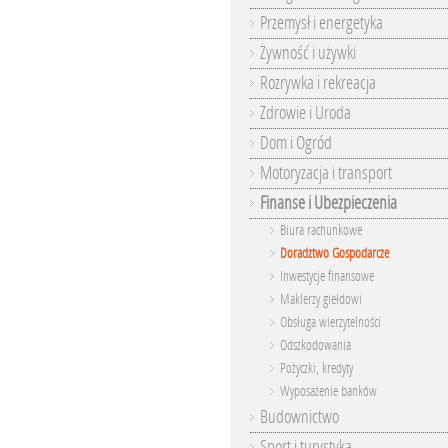
Przemysł i energetyka
Żywność i używki
Rozrywka i rekreacja
Zdrowie i Uroda
Dom i Ogród
Motoryzacja i transport
Finanse i Ubezpieczenia
Biura rachunkowe
Doradztwo Gospodarcze
Inwestycje finansowe
Maklerzy giełdowi
Obsługa wierzytelności
Odszkodowania
Pożyczki, kredyty
Wyposażenie banków
Budownictwo
Sport i turystyka