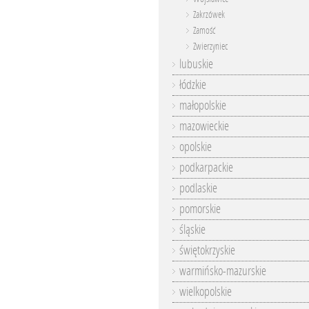
Zakrzówek
Zamość
Zwierzyniec
lubuskie
łódzkie
małopolskie
mazowieckie
opolskie
podkarpackie
podlaskie
pomorskie
śląskie
świętokrzyskie
warmińsko-mazurskie
wielkopolskie