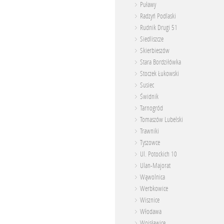
Puławy
Radzyń Podlaski
Rudnik Drugi 51
Siedliszcze
Skierbieszów
Stara Bordziłówka
Stoczek Łukowski
Susiec
Świdnik
Tarnogród
Tomaszów Lubelski
Trawniki
Tyszowce
Ul. Potockich 10
Ulan-Majorat
Wąwolnica
Werbkowice
Wisznice
Włodawa
Wojsławice