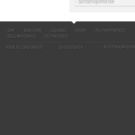
zachodniopomorskie
START
DODAJ FIRMĘ
LOGOWANIE
KONTAKT
POLITYKA PRYWATNOŚCI
REGULAMIN SERWISU
POLITYKA COOKIES
© SYSTEM AGATA OSSO
PORTAL POLECANEFIRMY.NET
83-320 KISTOWO 8