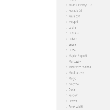
Kolonia Pliszczyn 159
Krasnobród
Kraśniczyn
Księżpol
Lublin
Lublin 62
Ludwin
Łęczna
Łuków
Majdan Sopocki
Markuszów
Międzyrzec Podlaski
Modliborzyce
Motycz
Nałęczów
Olesin
Parczew
Piszczac
Potok Wielki