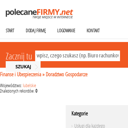
START
DODAJ FIRMĘ
LOGOWANIE
KONTAKT
Zacznij tu
Finanse i Ubezpieczenia
»
Doradztwo Gospodarcze
Województwo:
lubelskie
Znalezionych rekordów:
0
Kategorie
Usługi dla każdego