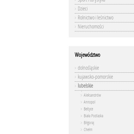
Dzieci
Rolnictwo i leśnictwo
Nieruchomości
Województwo
dolnośląskie
kujawsko-pomorskie
lubelskie
Aleksandrów
Annopol
Bełżyce
Biała Podlaska
Biłgoraj
Chełm