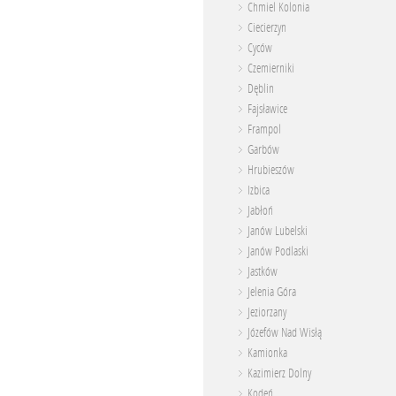
Chmiel Kolonia
Ciecierzyn
Cyców
Czemierniki
Dęblin
Fajsławice
Frampol
Garbów
Hrubieszów
Izbica
Jabłoń
Janów Lubelski
Janów Podlaski
Jastków
Jelenia Góra
Jeziorzany
Józefów Nad Wisłą
Kamionka
Kazimierz Dolny
Kodeń