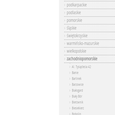
podkarpackie
podlaskie
pomorskie
śląskie
świętokrzyskie
warmińsko-mazurskie
wielkopolskie
zachodniopomorskie
Al. Tysiąclecia 42
Banie
Barlinek
Barzowice
Białogard
Biały Bór
Bierzwnik
Biesiekierz
Bobolin