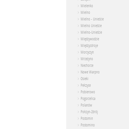
Mielenko
Mielno
Mielno - Unieście
Mielno Unieście
Mielno-Unieście
Międzywodzie
Międzyzdroje
Morzyczyn
Mrzeżyno
Niechorze
Nowe Warpno
Osieki
Pełczyce
Pobierowo
Pogorzelica
Polanów
Połczyn-Zdrój
Postomin
Postomino