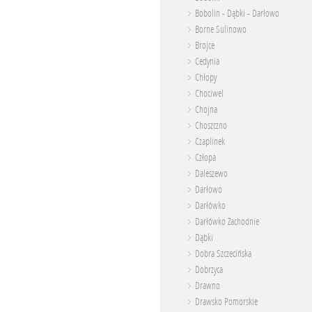
Bobolin - Dąbki - Darłowo
Borne Sulinowo
Brojce
Cedynia
Chłopy
Chociwel
Chojna
Choszczno
Czaplinek
Człopa
Daleszewo
Darłowo
Darłówko
Darłówko Zachodnie
Dąbki
Dobra Szczecińska
Dobrzyca
Drawno
Drawsko Pomorskie