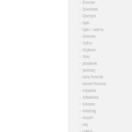
Dziwnów
Dziwnówek
Dźwirzyno
Gąski
Gąski / Latarnia
Goleniów
Gryfino
Grzybowo
Ińsko
Jarosławiec
Jezierzany
Kalisz Pomorski
Kamień Pomorski
Kobylanka
Kołbaskowo
Kołczewo
Kołobrzeg
Koszalin
Łazy
Łukęcin