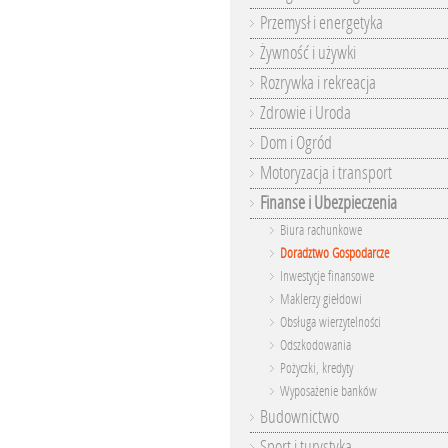
Przemysł i energetyka
Żywność i używki
Rozrywka i rekreacja
Zdrowie i Uroda
Dom i Ogród
Motoryzacja i transport
Finanse i Ubezpieczenia
Biura rachunkowe
Doradztwo Gospodarcze
Inwestycje finansowe
Maklerzy giełdowi
Obsługa wierzytelności
Odszkodowania
Pożyczki, kredyty
Wyposażenie banków
Budownictwo
Sport i turystyka