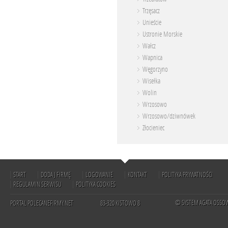
Trzęsacz
Unieście
Ustronie Morskie
Wałcz
Wapnica
Węgorzyno
Wisełka
Wolin
Wrzosowo
Wrzosowo/dziwnówek
Złocieniec
START
DODAJ FIRMĘ
LOGOWANIE
KONTAKT
POLITYKA PRYWATNOŚCI
REGULAMIN SERWISU
POLITYKA COOKIES
© SYSTEM AGATA OSSO
PORTAL POLECANEFIRMY.NET
83-320 KISTOWO 8