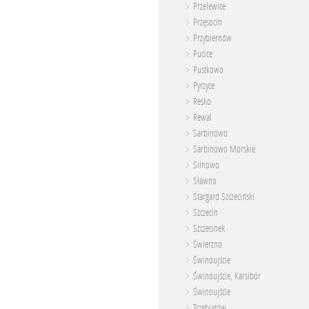
Przelewice
Przęsocin
Przybiernów
Pucice
Pustkowo
Pyrzyce
Resko
Rewal
Sarbinowo
Sarbinowo Morskie
Silnowo
Sławno
Stargard Szczeciński
Szczecin
Szczecinek
Świerzno
Świnoujście
Świnoujście, Karsibór
Świnoujśćie
Trzebiatów