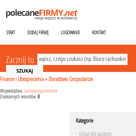
START
DODAJ FIRMĘ
LOGOWANIE
KONTAKT
Zacznij tu
Finanse i Ubezpieczenia
»
Doradztwo Gospodarcze
Województwo:
zachodniopomorskie
Znalezionych rekordów:
0
Kategorie
Usługi dla każdego