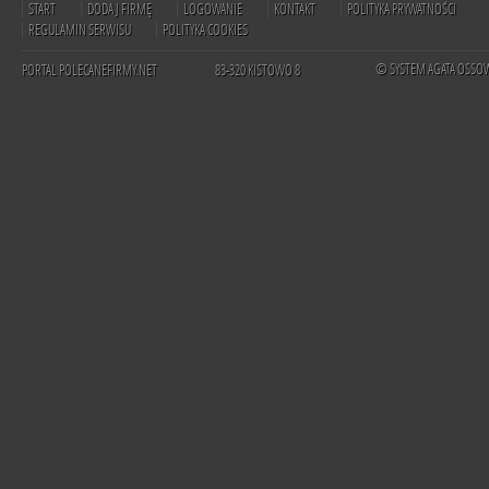
START
DODAJ FIRMĘ
LOGOWANIE
KONTAKT
POLITYKA PRYWATNOŚCI
REGULAMIN SERWISU
POLITYKA COOKIES
© SYSTEM AGATA OSSO
PORTAL POLECANEFIRMY.NET
83-320 KISTOWO 8