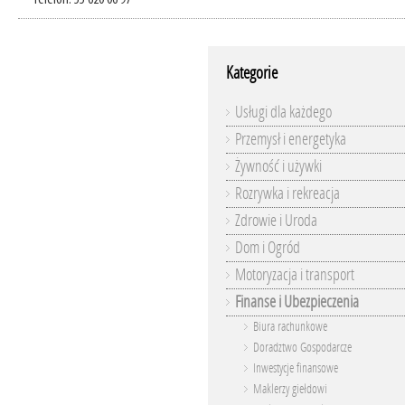
Telefon: 55 620 06 97
Kategorie
Usługi dla każdego
Przemysł i energetyka
Żywność i używki
Rozrywka i rekreacja
Zdrowie i Uroda
Dom i Ogród
Motoryzacja i transport
Finanse i Ubezpieczenia
Biura rachunkowe
Doradztwo Gospodarcze
Inwestycje finansowe
Maklerzy giełdowi