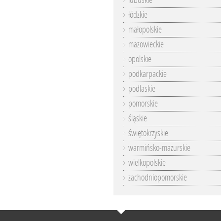
lubuskie
łódzkie
małopolskie
mazowieckie
opolskie
podkarpackie
podlaskie
pomorskie
śląskie
świętokrzyskie
warmińsko-mazurskie
wielkopolskie
zachodniopomorskie