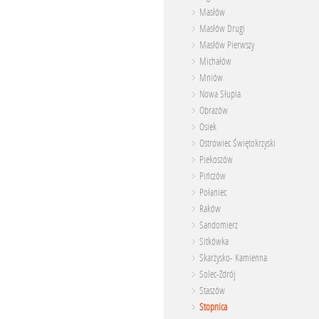
Masłów
Masłów Drugi
Masłów Pierwszy
Michałów
Mniów
Nowa Słupia
Obrazów
Osiek
Ostrowiec Świętokrzyski
Piekoszów
Pińczów
Połaniec
Raków
Sandomierz
Sitkówka
Skarżysko- Kamienna
Solec-Zdrój
Staszów
Stopnica