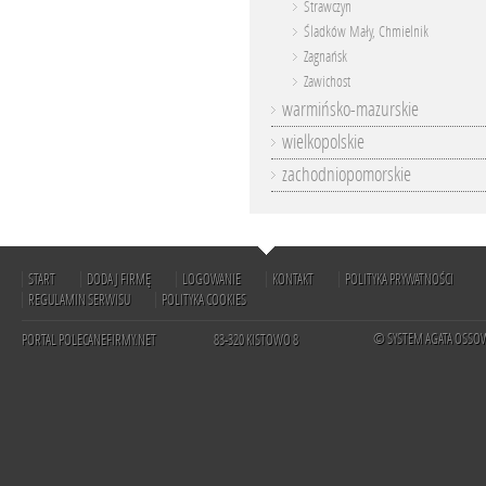
Strawczyn
Śladków Mały, Chmielnik
Zagnańsk
Zawichost
warmińsko-mazurskie
wielkopolskie
zachodniopomorskie
START
DODAJ FIRMĘ
LOGOWANIE
KONTAKT
POLITYKA PRYWATNOŚCI
REGULAMIN SERWISU
POLITYKA COOKIES
© SYSTEM AGATA OSSO
PORTAL POLECANEFIRMY.NET
83-320 KISTOWO 8