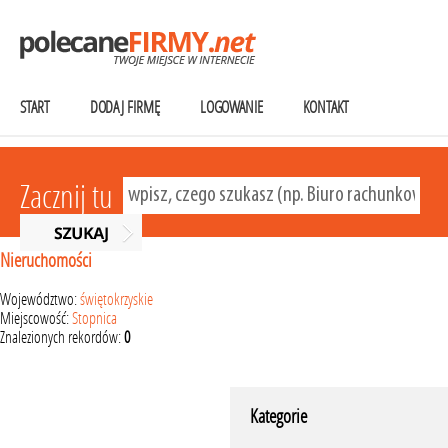
START
DODAJ FIRMĘ
LOGOWANIE
KONTAKT
Zacznij tu
Nieruchomości
Województwo:
świętokrzyskie
Miejscowość:
Stopnica
Znalezionych rekordów:
0
Kategorie