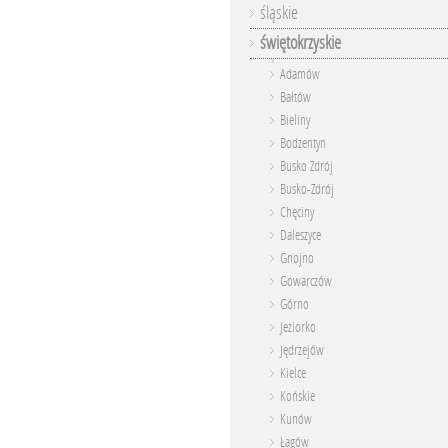
śląskie
świętokrzyskie
Adamów
Bałtów
Bieliny
Bodzentyn
Busko Zdrój
Busko-Zdrój
Chęciny
Daleszyce
Gnojno
Gowarczów
Górno
Jeziorko
Jędrzejów
Kielce
Końskie
Kunów
Łagów