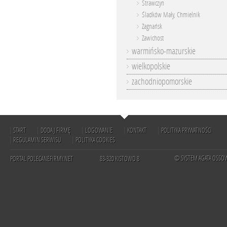
Strawczyn
Śladków Mały, Chmielnik
Zagnańsk
Zawichost
warmińsko-mazurskie
wielkopolskie
zachodniopomorskie
START
DODAJ FIRMĘ
LOGOWANIE
KONTAKT
POLITYKA PRYWATNOŚCI
REGULAMIN SERWISU
POLITYKA COOKIES
© SYSTEM AGATA OSSO
PORTAL POLECANEFIRMY.NET
83-320 KISTOWO 8