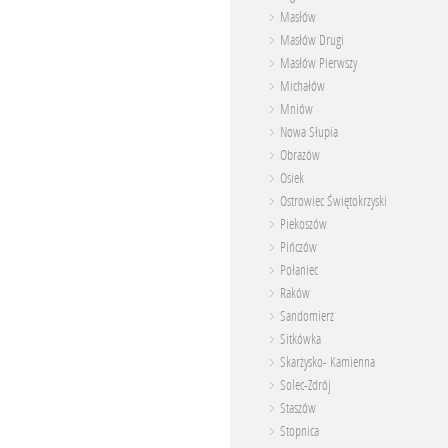
Masłów
Masłów Drugi
Masłów Pierwszy
Michałów
Mniów
Nowa Słupia
Obrazów
Osiek
Ostrowiec Świętokrzyski
Piekoszów
Pińczów
Połaniec
Raków
Sandomierz
Sitkówka
Skarżysko- Kamienna
Solec-Zdrój
Staszów
Stopnica