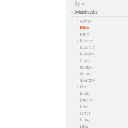
śląskie
świętokrzyskie
Adamów
Bałtów
Bieliny
Bodzentyn
Busko Zdrój
Busko-Zdrój
Chęciny
Daleszyce
Gnojno
Gowarczów
Górno
Jeziorko
Jędrzejów
Kielce
Końskie
Kunów
Łagów