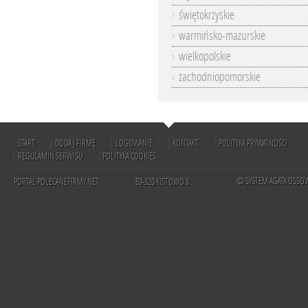
świętokrzyskie
warmińsko-mazurskie
wielkopolskie
zachodniopomorskie
START
DODAJ FIRMĘ
LOGOWANIE
KONTAKT
POLITYKA PRYWATNOŚCI
REGULAMIN SERWISU
POLITYKA COOKIES
© SYSTEM AGATA OSSO
PORTAL POLECANEFIRMY.NET
83-320 KISTOWO 8