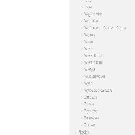
Turze
Ustka
Wąglikowice
Wejherowo
Wejherowo - Gdańsk - Gdynia
Węsiory
Wicko
Wiele
Wielki Klincz
Wierzchucino
Wieżyca
Władysławowo
Wysin
Wyspa Sobieszewska
Zamostne
Zblewo
Zbychowo
Żarnowska
Żukowo
śląskie