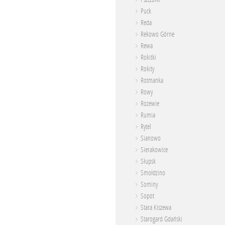
Puck
Reda
Rekowo Górne
Rewa
Rokitki
Rokity
Rotmanka
Rowy
Rozewie
Rumia
Rytel
Sianowo
Sierakowice
Słupsk
Smołdzino
Sominy
Sopot
Stara Kiszewa
Starogard Gdański