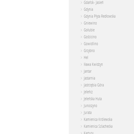
Gdańsk- Jasień
Gdynia
Gdynia Płyta Redłowska
Gniewino
Gołubie
Gościcino
Gowidlino
Grzybno
Hel
Iława Kwidzyn
Jantar
Jastarnia
Jastrzębia Góra
Jeleńcz
Jeleńska Huta
Junoszyno
Jurata
Kamienica Królewska
Kamienica Szlachecka
Kartuzy