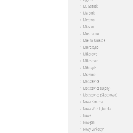
M. Gdańsk
Malbork
Mezowo
Miastko
Miechucino
Mielno-Unieście
Mieroszyno
Mikorowo
Mikoszewo
Miłobądz
Mrzezino
Mściszewice
Mściszewice (Bębny)
Mściszewice (Skoczkowo)
Nowa Karczma
Nowa Wieś Lęborska
Nowe
Nowęcin
Nowy Barkoczyn