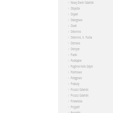
Nowy Dwór Gdański
Objazda
Ocypel
Odargowo
Osiek
Osłonino
Osłonino, K. Pucka
Ostrowo
Ostrzyce
Piaski
Poddąbie
Pogórze Koło Gdyni
Połchowo
Potęgowo
Prabuty
Pruszcz Gdanski
Pruszcz Gdański
Przewłoka
Przyjaźń
Pszczółki