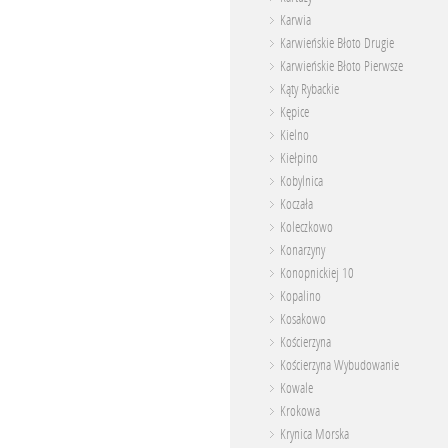
Karwia
Karwieńskie Błoto Drugie
Karwieńskie Błoto Pierwsze
Kąty Rybackie
Kępice
Kielno
Kiełpino
Kobylnica
Koczała
Koleczkowo
Konarzyny
Konopnickiej 10
Kopalino
Kosakowo
Kościerzyna
Kościerzyna Wybudowanie
Kowale
Krokowa
Krynica Morska