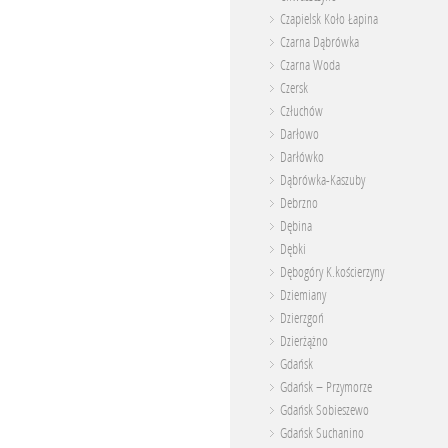
Czapielsk Koło Łapina
Czarna Dąbrówka
Czarna Woda
Czersk
Człuchów
Darłowo
Darłówko
Dąbrówka-Kaszuby
Debrzno
Dębina
Dębki
Dębogóry K.kościerzyny
Dziemiany
Dzierzgoń
Dzierżążno
Gdańsk
Gdańsk – Przymorze
Gdańsk Sobieszewo
Gdańsk Suchanino