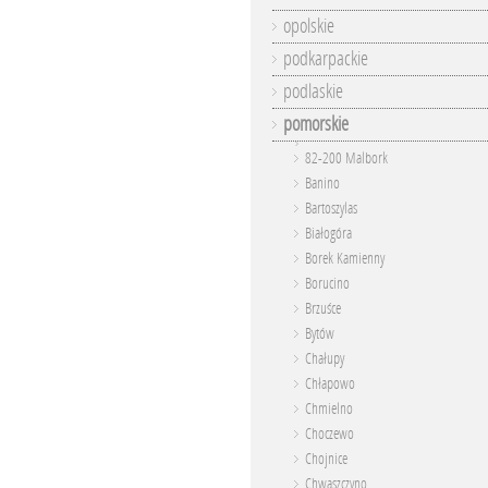
opolskie
podkarpackie
podlaskie
pomorskie
82-200 Malbork
Banino
Bartoszylas
Białogóra
Borek Kamienny
Borucino
Brzuśce
Bytów
Chałupy
Chłapowo
Chmielno
Choczewo
Chojnice
Chwaszczyno