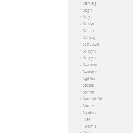
Stary Targ
Stegna
Stężyca
Straszyn
Studzienice
Subkowy
Suchy Dwór
Suleczyno
Sulęczyno
Swarzewo
Swornegacie
Sypanica
Szczecin
Szemud
Sztumskie Pole
Sztutowo
Szymbark
Tczew
Tuchomie