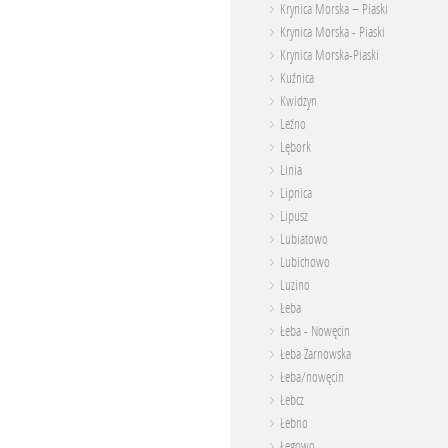
Krynica Morska – Piaski
Krynica Morska - Piaski
Krynica Morska-Piaski
Kuźnica
Kwidzyn
Leźno
Lębork
Linia
Lipnica
Lipusz
Lubiatowo
Lubichowo
Luzino
Łeba
Łeba - Nowęcin
Łeba Żarnowska
Łeba/nowęcin
Łebcz
Łebno
Łęgowo