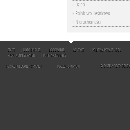
Dzieci
Rolnictwo i leśnictwo
Nieruchomości
START
DODAJ FIRMĘ
LOGOWANIE
KONTAKT
POLITYKA PRYWATNOŚCI
REGULAMIN SERWISU
POLITYKA COOKIES
© SYSTEM AGATA OSSO
PORTAL POLECANEFIRMY.NET
83-320 KISTOWO 8