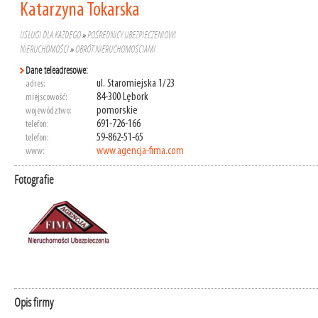
Katarzyna Tokarska
USŁUGI DLA KAŻDEGO
»
POŚREDNICY UBEZPIECZENIOWI
NIERUCHOMOŚCI
»
OBRÓT NIERUCHOMOŚCIAMI
Dane teleadresowe:
ul. Staromiejska 1/23
adres:
84-300 Lębork
miejscowość:
pomorskie
województwo:
691-726-166
telefon:
59-862-51-65
telefon:
www.agencja-fima.com
www:
Fotografie
Opis firmy