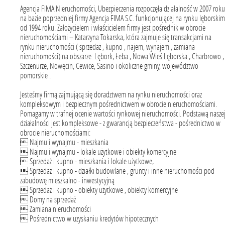
Agencja FIMA Nieruchomości, Ubezpieczenia rozpoczęła działalność w 2007 roku
na bazie poprzedniej firmy Agencja FIMA S.C. funkcjonującej na rynku lęborskim
od 1994 roku. Założycielem i właścicielem firmy jest pośrednik w obrocie
nieruchomościami – Katarzyna Tokarska, która zajmuje się transakcjami na
rynku nieruchomości ( sprzedaż , kupno , najem, wynajem , zamiana
nieruchomości) na obszarze: Lębork, Łeba , Nowa Wieś Lęborska , Charbrowo ,
Szczenurze, Nowęcin, Cewice, Sasino i okoliczne gminy, województwo
pomorskie .
Jesteśmy firmą zajmującą się doradztwem na rynku nieruchomości oraz
kompleksowym i bezpiecznym pośrednictwem w obrocie nieruchomościami.
Pomagamy w trafnej ocenie wartości rynkowej nieruchomości. Podstawą nasze
działalności jest kompleksowe - z gwarancją bezpieczeństwa - pośrednictwo w
obrocie nieruchomościami:
 Najmu i wynajmu - mieszkania
 Najmu i wynajmu - lokale użytkowe i obiekty komercyjne
 Sprzedaż i kupno - mieszkania i lokale użytkowe,
 Sprzedaż i kupno - działki budowlane , grunty i inne nieruchomości pod
zabudowę mieszkalno - inwestycyjną
 Sprzedaż i kupno - obiekty użytkowe , obiekty komercyjne
 Domy na sprzedaż
 Zamiana nieruchomości
 Pośrednictwo w uzyskaniu kredytów hipotecznych