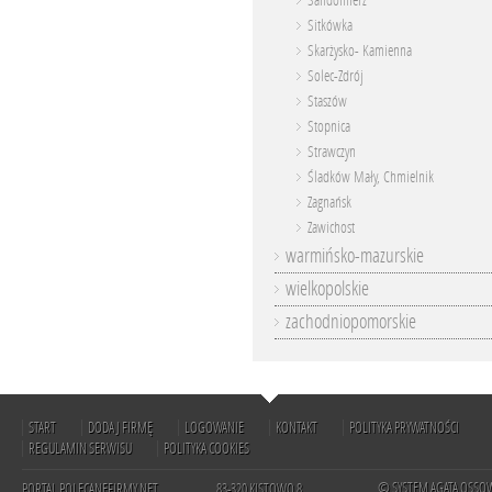
Sandomierz
Sitkówka
Skarżysko- Kamienna
Solec-Zdrój
Staszów
Stopnica
Strawczyn
Śladków Mały, Chmielnik
Zagnańsk
Zawichost
warmińsko-mazurskie
wielkopolskie
zachodniopomorskie
START
DODAJ FIRMĘ
LOGOWANIE
KONTAKT
POLITYKA PRYWATNOŚCI
REGULAMIN SERWISU
POLITYKA COOKIES
© SYSTEM AGATA OSSO
PORTAL POLECANEFIRMY.NET
83-320 KISTOWO 8