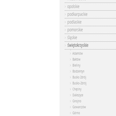
opolskie
podkarpackie
podlaskie
pomorskie
śląskie
świętokrzyskie
Adamów
Bałtów
Bieliny
Bodzentyn
Busko Zdrój
Busko-Zdrój
Chęciny
Daleszyce
Gnojno
Gowarczów
Górno