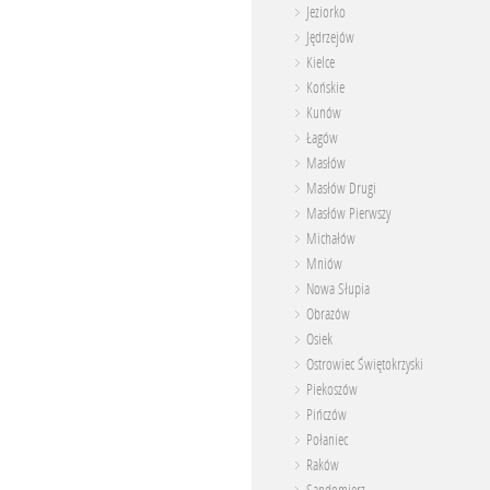
Jeziorko
Jędrzejów
Kielce
Końskie
Kunów
Łagów
Masłów
Masłów Drugi
Masłów Pierwszy
Michałów
Mniów
Nowa Słupia
Obrazów
Osiek
Ostrowiec Świętokrzyski
Piekoszów
Pińczów
Połaniec
Raków