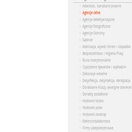
Adwokaci, kancelarie prawne
Agencje celne
Agencje detektywistyczne
Agencje fotograficzne
Agencje Ochrony
Gaśnice
Asenizacja, wywóz śmieci i odpadów
Bezpieczeństwo i Higiena Pracy
Biura matrymonialne
Czyszczenie dywanów i wykładzin
Dekoracje weselne
Dezynfekcja, dezynsekcja, deratyzacja
Dorabianie kluczy, awaryjne otwieran
Doradcy podatkowi
Hodowle kotów
Hodowle psów
Hodowle zwierząt
Elektroinstalatorstwo
Firmy ubezpieczeniowe