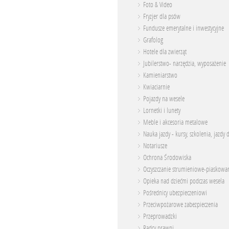
Foto & Video
Fryzjer dla psów
Fundusze emerytalne i inwestycyjne
Grafolog
Hotele dla zwierząt
Jubilerstwo- narzędzia, wyposażenie
Kamieniarstwo
Kwiaciarnie
Pojazdy na wesele
Lornetki i lunety
Meble i akcesoria metalowe
Nauka jazdy - kursy, szkolenia, jazdy 
Notariusze
Ochrona Środowiska
Oczyszczanie strumieniowe-piaskowa
Opieka nad dziećmi podczas wesela
Pośrednicy ubezpieczeniowi
Przeciwpożarowe zabezpieczenia
Przeprowadzki
Radcy prawni