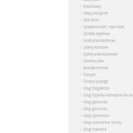
Rzeczoznawcy
Sklepy zoologiczne
Skup Złomu
Sprzątanie wnętrz, mycie okien
Sprzedaż wysyłkowa
Sprzęt przeciwpożarowy
Systemy Alarmowe
Systemy przeciwpożarowe
Szkolenia psów
Zwierzęta domowe
Tłumacze
Tłumacze przysięgli
Usługi fotograficzne
Usługi fryzjersko-kosmetyczne dla zwi
Usługi gazownicze
Usługi glazurnicze
Usługi hydrauliczne
Usługi kominiarskie, kominy
Usługi krawieckie