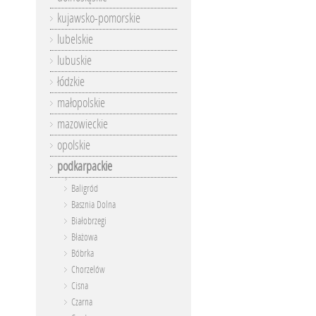
kujawsko-pomorskie
lubelskie
lubuskie
łódzkie
małopolskie
mazowieckie
opolskie
podkarpackie
Baligród
Basznia Dolna
Białobrzegi
Błażowa
Bóbrka
Chorzelów
Cisna
Czarna