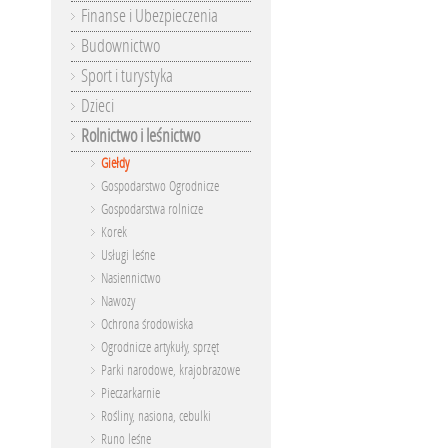
Finanse i Ubezpieczenia
Budownictwo
Sport i turystyka
Dzieci
Rolnictwo i leśnictwo
Giełdy
Gospodarstwo Ogrodnicze
Gospodarstwa rolnicze
Korek
Usługi leśne
Nasiennictwo
Nawozy
Ochrona środowiska
Ogrodnicze artykuły, sprzęt
Parki narodowe, krajobrazowe
Pieczarkarnie
Rośliny, nasiona, cebulki
Runo leśne