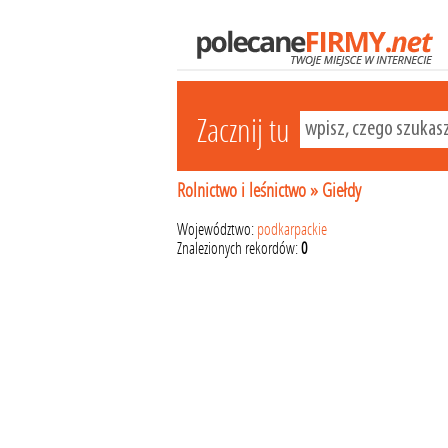
Zacznij tu
Rolnictwo i leśnictwo
»
Giełdy
Województwo:
podkarpackie
Znalezionych rekordów:
0