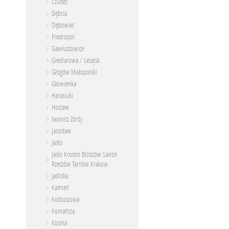
Czudec
Dębica
Dębowiec
Fredropol
Gawłuszowice
Giedlarowa / Leżajsk
Głogów Małopolski
Głowienka
Harasiuki
Hoczew
Iwonicz Zdrój
Jarosław
Jasło
Jasło Krosno Brzozów Sanok
Rzeszów Tarnów Krakow
Jaśliska
Kamień
Kolbuszowa
Komańcza
Kosina