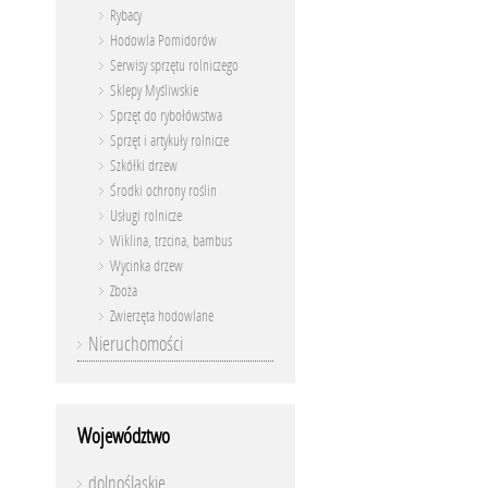
Rybacy
Hodowla Pomidorów
Serwisy sprzętu rolniczego
Sklepy Myśliwskie
Sprzęt do rybołówstwa
Sprzęt i artykuły rolnicze
Szkółki drzew
Środki ochrony roślin
Usługi rolnicze
Wiklina, trzcina, bambus
Wycinka drzew
Zboża
Zwierzęta hodowlane
Nieruchomości
Województwo
dolnośląskie