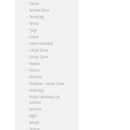
Świlcza
Tarnawa Dolna
Tarnobrzeg
Tarnów
Tyczyn
Uherce
Uherce Mineralne
Ustrzyki Dolne
Ustrzyki Górne
Walawa
Wetlina
Wierzbna
Wojtkowa - Ustrzyki Dolne
Wołkowyja
Wólka Sokołowska Gm.
Sokołów
Zaczernie
Zagórz
Zahutyń
Zarzecze