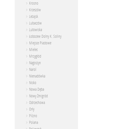
Krosno
Krzeszów
Leżajsk
Lubaczów
Lutowiska
Łobozew Dolny K. Soliny
Miejsce Piastowe
Mielec
Mrzygłód
Nagoszyn
Narol
Nienadówka
Nisko
Nowa Dęba
Nowy Żmigród
Odrzechowa
Orły
Pilzno
Polana