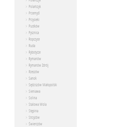
Polanczyk
Polańczyk
Przemyśl
Przysieki
Pustków
Pysznica
Ropczyce
Ruda
Rybotycze
Rymanów
Rymanów Zdrój
Rzeszów
Sanok
Sędziszów Małopolski
Sieniawa
Solina
Stalowa Wola
Stępina
Strzyżów
Świerczów