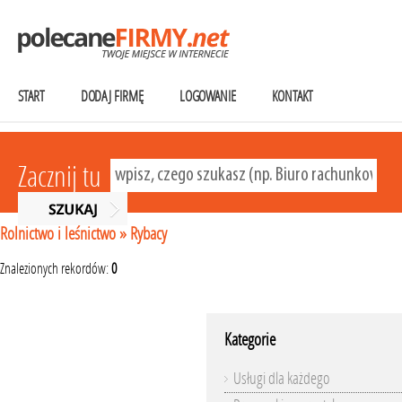
START
DODAJ FIRMĘ
LOGOWANIE
KONTAKT
Zacznij tu
Rolnictwo i leśnictwo
»
Rybacy
Znalezionych rekordów:
0
Kategorie
Usługi dla każdego