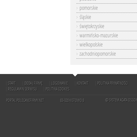
pomorskie
śląskie
świętokrzyskie
warmińsko-mazurskie
wielkopolskie
zachodniopomorskie
START
DODAJ FIRMĘ
LOGOWANIE
KONTAKT
POLITYKA PRYWATNOŚCI
REGULAMIN SERWISU
POLITYKA COOKIES
© SYSTEM AGATA OSSO
PORTAL POLECANEFIRMY.NET
83-320 KISTOWO 8