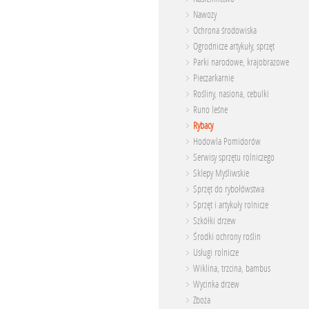
Nawozy
Ochrona środowiska
Ogrodnicze artykuły, sprzęt
Parki narodowe, krajobrazowe
Pieczarkarnie
Rośliny, nasiona, cebulki
Runo leśne
Rybacy
Hodowla Pomidorów
Serwisy sprzętu rolniczego
Sklepy Myśliwskie
Sprzęt do rybołówstwa
Sprzęt i artykuły rolnicze
Szkółki drzew
Środki ochrony roślin
Usługi rolnicze
Wiklina, trzcina, bambus
Wycinka drzew
Zboża