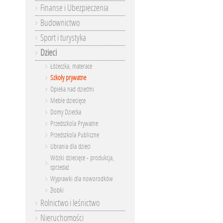
Finanse i Ubezpieczenia
Budownictwo
Sport i turystyka
Dzieci
Łóżeczka, materace
Szkoły prywatne
Opieka nad dziećmi
Meble dziecięce
Domy Dziecka
Przedszkola Prywatne
Przedszkola Publiczne
Ubrania dla dzieci
Wózki dziecięce - produkcja,
sprzedaż
Wyprawki dla noworodków
Żłobki
Rolnictwo i leśnictwo
Nieruchomości