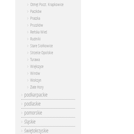
Otmęt Poczt. Krapkowice
Paczków
Praszka
Pruszków
Reńska Wieś
Rudniki
Stare Siołkowice
Strzelce Opolskie
Turawa
Większyce
Winów
Wołczyn
Zlate Hory
podkarpackie
podlaskie
pomorskie
śląskie
świętokrzyskie