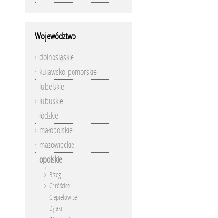
Województwo
dolnośląskie
kujawsko-pomorskie
lubelskie
lubuskie
łódzkie
małopolskie
mazowieckie
opolskie
Brzeg
Chróścice
Ciepielowice
Dylaki