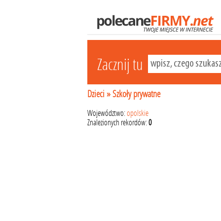
Zacznij tu
Dzieci
»
Szkoły prywatne
Województwo:
opolskie
Znalezionych rekordów:
0