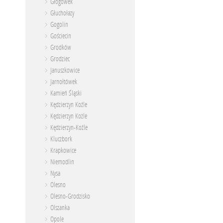
Głogówek
Głuchołazy
Gogolin
Gościecin
Grodków
Grodziec
Januszkowice
Jarnołtówek
Kamień Śląski
Kędzierzyn Koźle
Kędzierzyn Kożle
Kędzierzyn-Koźle
Kluczbork
Krapkowice
Niemodlin
Nysa
Olesno
Olesno-Grodzisko
Olszanka
Opole