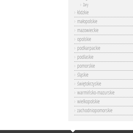
Żary
łódzkie
małopolskie
mazowieckie
opolskie
podkarpackie
podlaskie
pomorskie
śląskie
świętokrzyskie
warmińsko-mazurskie
wielkopolskie
zachodniopomorskie