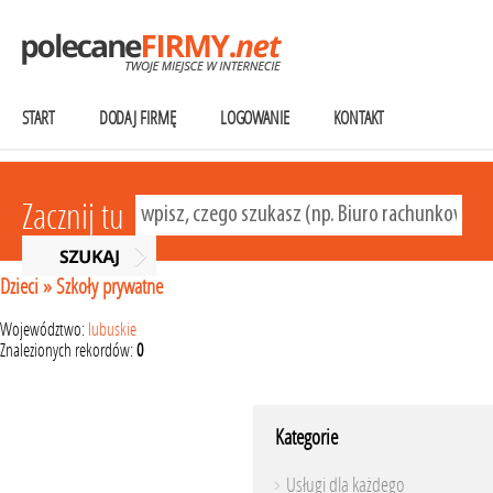
START
DODAJ FIRMĘ
LOGOWANIE
KONTAKT
Zacznij tu
Dzieci
»
Szkoły prywatne
Województwo:
lubuskie
Znalezionych rekordów:
0
Kategorie
Usługi dla każdego