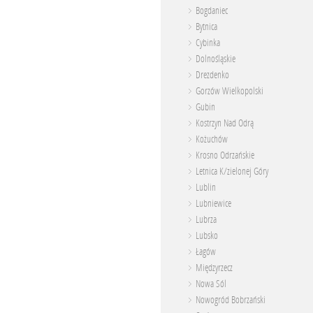
Bogdaniec
Bytnica
Cybinka
Dolnośląskie
Drezdenko
Gorzów Wielkopolski
Gubin
Kostrzyn Nad Odrą
Kożuchów
Krosno Odrzańskie
Letnica K/zielonej Góry
Lublin
Lubniewice
Lubrza
Lubsko
Łagów
Międzyrzecz
Nowa Sól
Nowogród Bobrzański