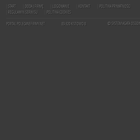
START
DODAJ FIRMĘ
LOGOWANIE
KONTAKT
POLITYKA PRYWATNOŚCI
REGULAMIN SERWISU
POLITYKA COOKIES
© SYSTEM AGATA OSSO
PORTAL POLECANEFIRMY.NET
83-320 KISTOWO 8