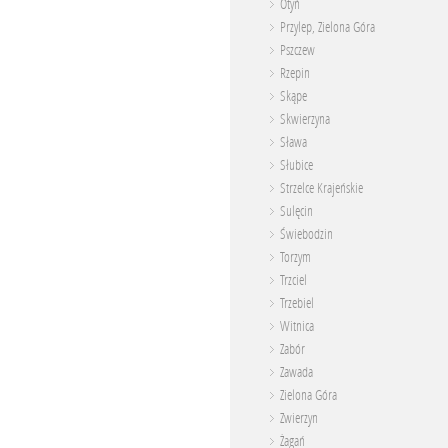
Otyń
Przylep, Zielona Góra
Pszczew
Rzepin
Skąpe
Skwierzyna
Sława
Słubice
Strzelce Krajeńskie
Sulęcin
Świebodzin
Torzym
Trzciel
Trzebiel
Witnica
Zabór
Zawada
Zielona Góra
Zwierzyn
Żagań