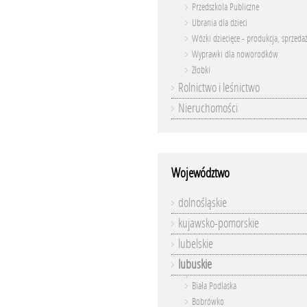
Przedszkola Publiczne
Ubrania dla dzieci
Wózki dziecięce - produkcja, sprzeda
Wyprawki dla noworodków
Żłobki
Rolnictwo i leśnictwo
Nieruchomości
Województwo
dolnośląskie
kujawsko-pomorskie
lubelskie
lubuskie
Biała Podlaska
Bobrówko