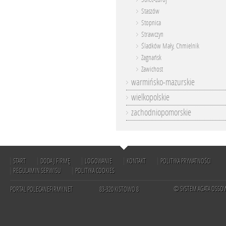
Staszów
Stopnica
Strawczyn
Śladków Mały, Chmielnik
Zagnańsk
Zawichost
warmińsko-mazurskie
wielkopolskie
zachodniopomorskie
START
DODAJ FIRMĘ
LOGOWANIE
KONTAKT
POLITYKA PRYWATNOŚCI
REGULAMIN SERWISU
POLITYKA COOKIES
© SYSTEM AGATA OSSO
PORTAL POLECANEFIRMY.NET
83-320 KISTOWO 8