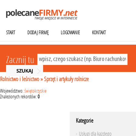
START
DODAJ FIRMĘ
LOGOWANIE
KONTAKT
Zacznij tu
Rolnictwo i leśnictwo
»
Sprzęt i artykuły rolnicze
Województwo:
świętokrzyskie
Znalezionych rekordów:
0
Kategorie
Usługi dla każdego