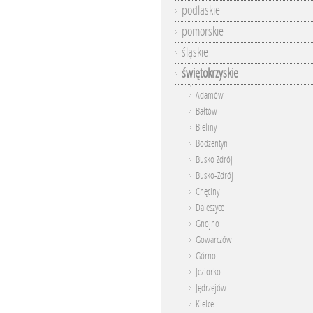
podlaskie
pomorskie
śląskie
świętokrzyskie
Adamów
Bałtów
Bieliny
Bodzentyn
Busko Zdrój
Busko-Zdrój
Chęciny
Daleszyce
Gnojno
Gowarczów
Górno
Jeziorko
Jędrzejów
Kielce