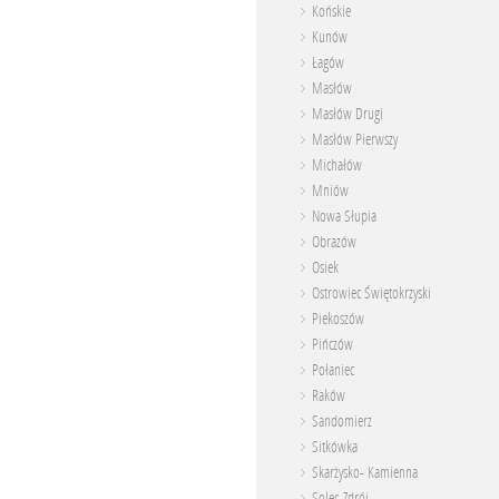
Końskie
Kunów
Łagów
Masłów
Masłów Drugi
Masłów Pierwszy
Michałów
Mniów
Nowa Słupia
Obrazów
Osiek
Ostrowiec Świętokrzyski
Piekoszów
Pińczów
Połaniec
Raków
Sandomierz
Sitkówka
Skarżysko- Kamienna
Solec-Zdrój