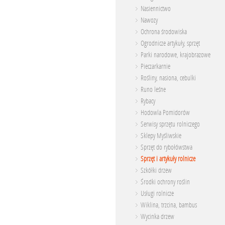
Nasiennictwo
Nawozy
Ochrona środowiska
Ogrodnicze artykuły, sprzęt
Parki narodowe, krajobrazowe
Pieczarkarnie
Rośliny, nasiona, cebulki
Runo leśne
Rybacy
Hodowla Pomidorów
Serwisy sprzętu rolniczego
Sklepy Myśliwskie
Sprzęt do rybołówstwa
Sprzęt i artykuły rolnicze
Szkółki drzew
Środki ochrony roślin
Usługi rolnicze
Wiklina, trzcina, bambus
Wycinka drzew