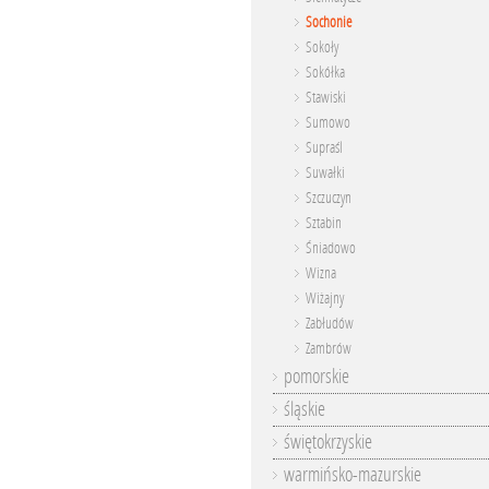
Sochonie
Sokoły
Sokółka
Stawiski
Sumowo
Supraśl
Suwałki
Szczuczyn
Sztabin
Śniadowo
Wizna
Wiżajny
Zabłudów
Zambrów
pomorskie
śląskie
świętokrzyskie
warmińsko-mazurskie