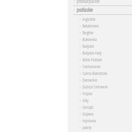
podkarpackie
podlaskie
Augustów
Bakałarzewo
Bargłów
Białowieża
Białystok
Białystok-Fasty
Bielsk Podlaski
Ciechanowiec
Czarna Białostocka
Danowskie
Dubicze Cerkiewne
Filipów
Giby
Goniądz
Grajewo
Hajnówka
Jaświły