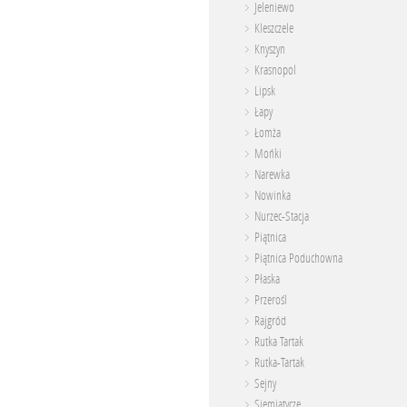
Jeleniewo
Kleszczele
Knyszyn
Krasnopol
Lipsk
Łapy
Łomża
Mońki
Narewka
Nowinka
Nurzec-Stacja
Piątnica
Piątnica Poduchowna
Płaska
Przerośl
Rajgród
Rutka Tartak
Rutka-Tartak
Sejny
Siemiatycze