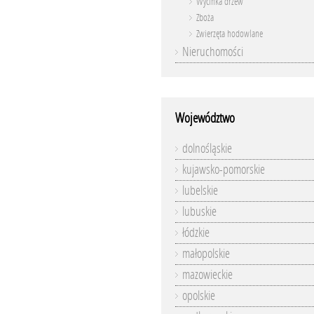
Wycinka drzew
Zboża
Zwierzęta hodowlane
Nieruchomości
Województwo
dolnośląskie
kujawsko-pomorskie
lubelskie
lubuskie
łódzkie
małopolskie
mazowieckie
opolskie