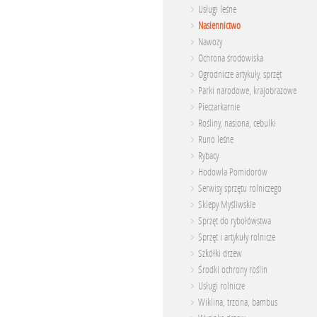
Usługi leśne
Nasiennictwo
Nawozy
Ochrona środowiska
Ogrodnicze artykuły, sprzęt
Parki narodowe, krajobrazowe
Pieczarkarnie
Rośliny, nasiona, cebulki
Runo leśne
Rybacy
Hodowla Pomidorów
Serwisy sprzętu rolniczego
Sklepy Myśliwskie
Sprzęt do rybołówstwa
Sprzęt i artykuły rolnicze
Szkółki drzew
Środki ochrony roślin
Usługi rolnicze
Wiklina, trzcina, bambus