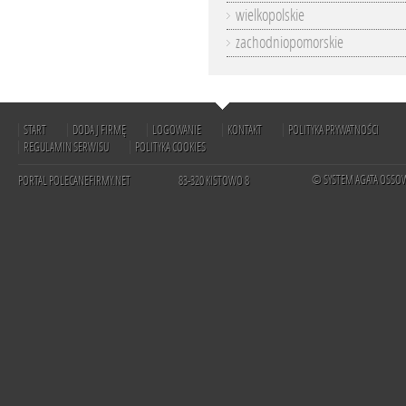
wielkopolskie
zachodniopomorskie
START
DODAJ FIRMĘ
LOGOWANIE
KONTAKT
POLITYKA PRYWATNOŚCI
REGULAMIN SERWISU
POLITYKA COOKIES
© SYSTEM AGATA OSSO
PORTAL POLECANEFIRMY.NET
83-320 KISTOWO 8