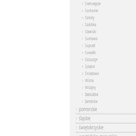
Siemiatycze
Sochonie
Sokoły
Sokółka
Stawiski
Sumowo
Supraśl
Suwałki
Szczuczyn
Sztabin
Śniadowo
Wizna
Wiżajny
Zabłudów
Zambrów
pomorskie
śląskie
świętokrzyskie