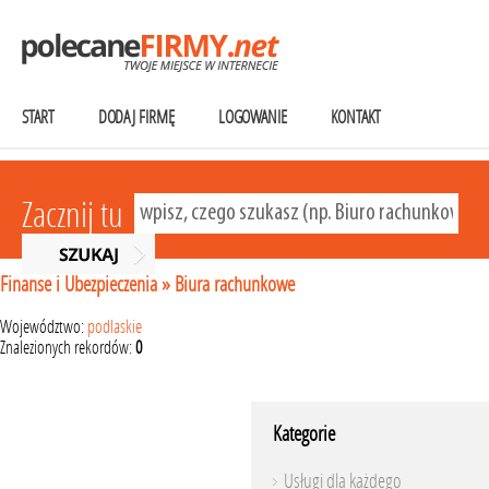
START
DODAJ FIRMĘ
LOGOWANIE
KONTAKT
Zacznij tu
Finanse i Ubezpieczenia
»
Biura rachunkowe
Województwo:
podlaskie
Znalezionych rekordów:
0
Kategorie
Usługi dla każdego