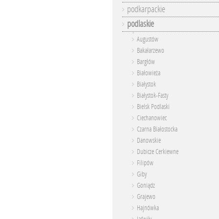
podkarpackie
podlaskie
Augustów
Bakałarzewo
Bargłów
Białowieża
Białystok
Białystok-Fasty
Bielsk Podlaski
Ciechanowiec
Czarna Białostocka
Danowskie
Dubicze Cerkiewne
Filipów
Giby
Goniądz
Grajewo
Hajnówka