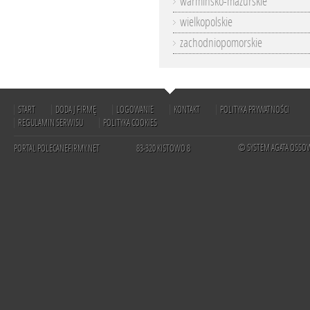
warmińsko-mazurskie
wielkopolskie
zachodniopomorskie
START
DODAJ FIRMĘ
LOGOWANIE
KONTAKT
POLITYKA PRYWATNOŚCI
REGULAMIN SERWISU
POLITYKA COOKIES
© SYSTEM AGATA OSSO
PORTAL POLECANEFIRMY.NET
83-320 KISTOWO 8