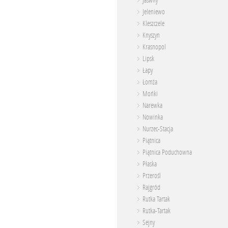
Jaświły
Jeleniewo
Kleszczele
Knyszyn
Krasnopol
Lipsk
Łapy
Łomża
Mońki
Narewka
Nowinka
Nurzec-Stacja
Piątnica
Piątnica Poduchowna
Płaska
Przerośl
Rajgród
Rutka Tartak
Rutka-Tartak
Sejny