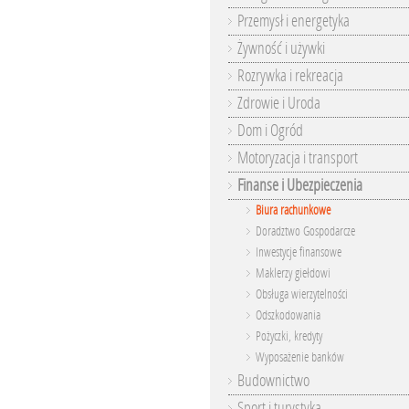
Przemysł i energetyka
Żywność i używki
Rozrywka i rekreacja
Zdrowie i Uroda
Dom i Ogród
Motoryzacja i transport
Finanse i Ubezpieczenia
Biura rachunkowe
Doradztwo Gospodarcze
Inwestycje finansowe
Maklerzy giełdowi
Obsługa wierzytelności
Odszkodowania
Pożyczki, kredyty
Wyposażenie banków
Budownictwo
Sport i turystyka