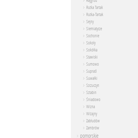
Rajgród
Rutka Tartak
Rutka-Tartak
Sejny
Siemiatycze
Sochonie
Sokoły
Sokółka
Stawiski
Sumowo
Supraśl
Suwałki
Szczuczyn
Sztabin
Śniadowo
Wizna
Wiżajny
Zabłudów
Zambrów
pomorskie