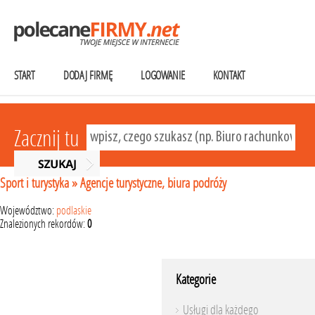
START
DODAJ FIRMĘ
LOGOWANIE
KONTAKT
Zacznij tu
Sport i turystyka
»
Agencje turystyczne, biura podróży
Województwo:
podlaskie
Znalezionych rekordów:
0
Kategorie
Usługi dla każdego