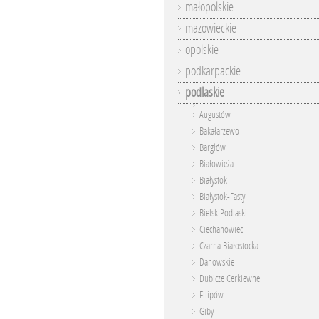
małopolskie
mazowieckie
opolskie
podkarpackie
podlaskie
Augustów
Bakałarzewo
Bargłów
Białowieża
Białystok
Białystok-Fasty
Bielsk Podlaski
Ciechanowiec
Czarna Białostocka
Danowskie
Dubicze Cerkiewne
Filipów
Giby