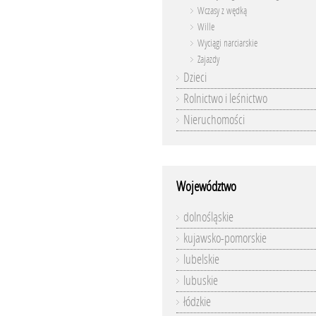
Wczasy z wędką
Wille
Wyciągi narciarskie
Zajazdy
Dzieci
Rolnictwo i leśnictwo
Nieruchomości
Województwo
dolnośląskie
kujawsko-pomorskie
lubelskie
lubuskie
łódzkie