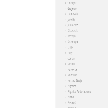
Goniądz
Grajewo
Hajnówka
Jaświły
Jeleniewo
Kleszczele
Knyszyn
Krasnopol
Lipsk
Łapy
Łomża
Mońki
Narewka
Nowinka
Nurzec-Stacja
Piątnica
Piątnica Poduchowna
Płaska
Przerośl