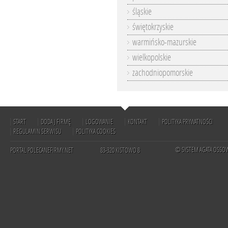
śląskie
świętokrzyskie
warmińsko-mazurskie
wielkopolskie
zachodniopomorskie
START
DODAJ FIRMĘ
LOGOWANIE
KONTAKT
POLITYKA PRYWATNOŚCI
REGULAMIN SERWISU
POLITYKA COOKIES
© SYSTEM AGATA OSSO
PORTAL POLECANEFIRMY.NET
83-320 KISTOWO 8