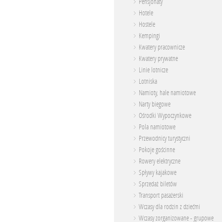
Pensjonaty
Hotele
Hostele
Kempingi
Kwatery pracownicze
Kwatery prywatne
Linie lotnicze
Lotniska
Namioty, hale namiotowe
Narty biegowe
Ośrodki Wypoczynkowe
Pola namiotowe
Przewodnicy turystyczni
Pokoje gościnne
Rowery elektryczne
Spływy kajakowe
Sprzedaż biletów
Transport pasażerski
Wczasy dla rodzin z dziećmi
Wczasy zorganizowane - grupowe