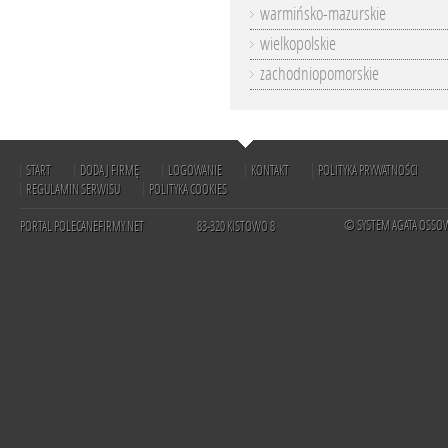
warmińsko-mazurskie
wielkopolskie
zachodniopomorskie
START
DODAJ FIRMĘ
LOGOWANIE
KONTAKT
POLITYKA PRYWATNOŚCI
REGULAMIN SERWISU
POLITYKA COOKIES
© SYSTEM AGATA OSSO
PORTAL POLECANEFIRMY.NET
83-320 KISTOWO 8