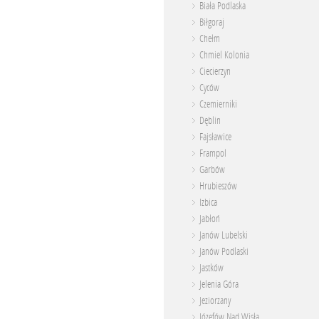
Biała Podlaska
Biłgoraj
Chełm
Chmiel Kolonia
Ciecierzyn
Cyców
Czemierniki
Dęblin
Fajsławice
Frampol
Garbów
Hrubieszów
Izbica
Jabłoń
Janów Lubelski
Janów Podlaski
Jastków
Jelenia Góra
Jeziorzany
Józefów Nad Wisłą