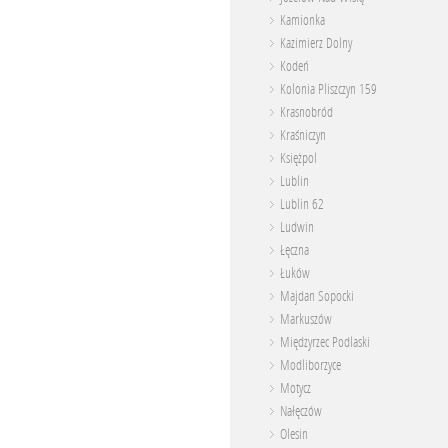
Kamionka
Kazimierz Dolny
Kodeń
Kolonia Pliszczyn 159
Krasnobród
Kraśniczyn
Księżpol
Lublin
Lublin 62
Ludwin
Łęczna
Łuków
Majdan Sopocki
Markuszów
Międzyrzec Podlaski
Modliborzyce
Motycz
Nałęczów
Olesin