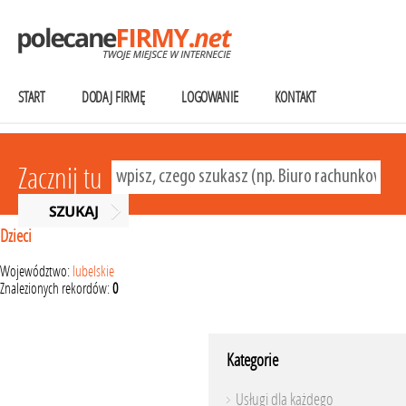
START
DODAJ FIRMĘ
LOGOWANIE
KONTAKT
Zacznij tu
Dzieci
Województwo:
lubelskie
Znalezionych rekordów:
0
Kategorie
Usługi dla każdego