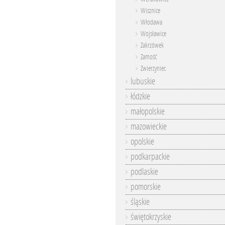
Wisznice
Włodawa
Wojsławice
Zakrzówek
Zamość
Zwierzyniec
lubuskie
łódzkie
małopolskie
mazowieckie
opolskie
podkarpackie
podlaskie
pomorskie
śląskie
świętokrzyskie