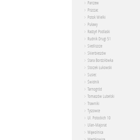
Parczew
Piszczac
Potok Wielki
Puławy
Radzyń Podlaski
Rudnik Drugi 51
Siedliszcze
Skierbieszów
Stara Bordziłówka
Stoczek Łukowski
Susiec
Świdnik
Tarnogród
Tomaszów Lubelski
Trawniki
Tyszowce
Ul. Potockich 10
Ulan-Majorat
Wąwolnica
Werbkowice