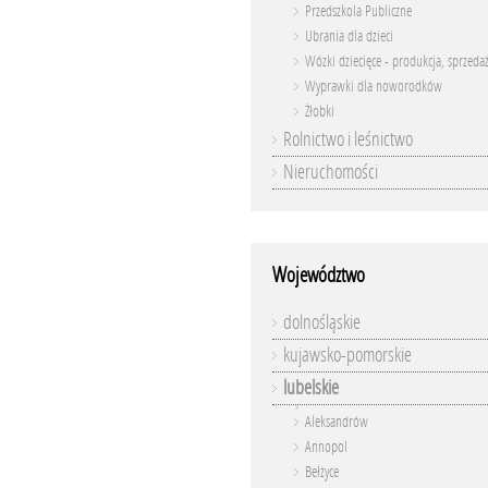
Przedszkola Publiczne
Ubrania dla dzieci
Wózki dziecięce - produkcja, sprzeda
Wyprawki dla noworodków
Żłobki
Rolnictwo i leśnictwo
Nieruchomości
Województwo
dolnośląskie
kujawsko-pomorskie
lubelskie
Aleksandrów
Annopol
Bełżyce