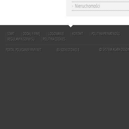
Nieruchomości
START
DODAJ FIRMĘ
LOGOWANIE
KONTAKT
POLITYKA PRYWATNOŚCI
REGULAMIN SERWISU
POLITYKA COOKIES
© SYSTEM AGATA OSSO
PORTAL POLECANEFIRMY.NET
83-320 KISTOWO 8