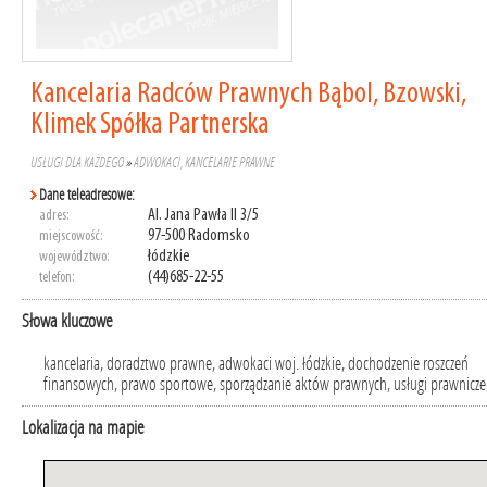
Kancelaria Radców Prawnych Bąbol, Bzowski,
Klimek Spółka Partnerska
USŁUGI DLA KAŻDEGO
»
ADWOKACI, KANCELARIE PRAWNE
Dane teleadresowe:
Al. Jana Pawła II 3/5
adres:
97-500 Radomsko
miejscowość:
łódzkie
województwo:
(44)685-22-55
telefon:
Słowa kluczowe
kancelaria, doradztwo prawne, adwokaci woj. łódzkie, dochodzenie roszczeń
finansowych, prawo sportowe, sporządzanie aktów prawnych, usługi prawnicze
Lokalizacja na mapie