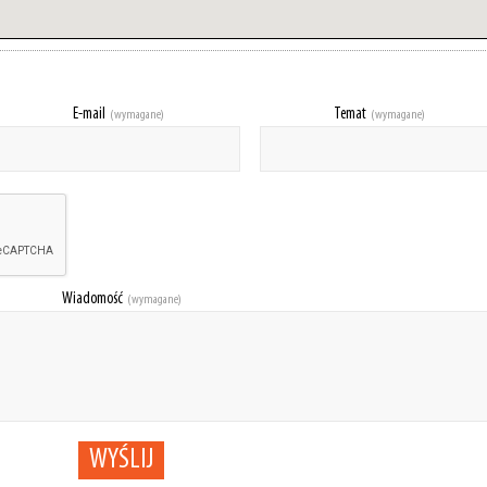
E-mail
Temat
(wymagane)
(wymagane)
Wiadomość
(wymagane)
WYŚLIJ