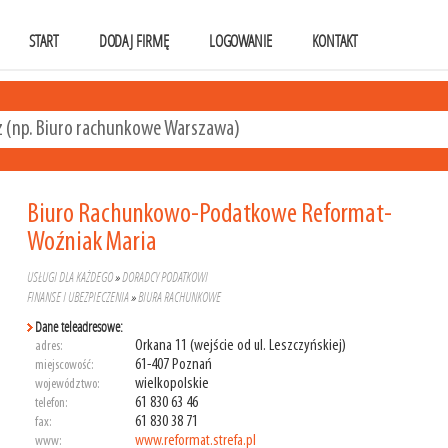
START
DODAJ FIRMĘ
LOGOWANIE
KONTAKT
Biuro Rachunkowo-Podatkowe Reformat-
Woźniak Maria
USŁUGI DLA KAŻDEGO
»
DORADCY PODATKOWI
FINANSE I UBEZPIECZENIA
»
BIURA RACHUNKOWE
Dane teleadresowe:
Orkana 11 (wejście od ul. Leszczyńskiej)
adres:
61-407 Poznań
miejscowość:
wielkopolskie
województwo:
61 830 63 46
telefon:
61 830 38 71
fax:
www.reformat.strefa.pl
www: