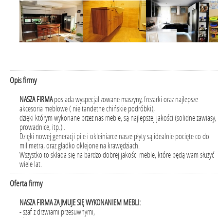
Opis firmy
NASZA FIRMA
posiada wyspecjalizowane maszyny, frezarki oraz najlepsze
akcesoria meblowe ( nie tandetne chińskie podróbki),
dzięki którym wykonane przez nas meble, są najlepszej jakości (solidne zawiasy,
prowadnice, itp.) .
Dzięki nowej generacji pile i okleiniarce nasze płyty są idealnie pocięte co do
milimetra, oraz gładko oklejone na krawędziach.
Wszystko to składa się na bardzo dobrej jakości meble, które będą wam służyć
wiele lat.
Oferta firmy
NASZA FIRMA ZAJMUJE SIĘ WYKONANIEM MEBLI:
- szaf z drzwiami przesuwnymi,