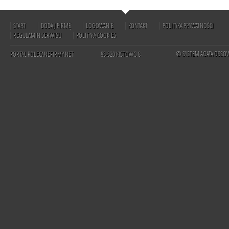
START
DODAJ FIRMĘ
LOGOWANIE
KONTAKT
POLITYKA PRYWATNOŚCI
REGULAMIN SERWISU
POLITYKA COOKIES
© SYSTEM AGATA OSSO
PORTAL POLECANEFIRMY.NET
83-320 KISTOWO 8