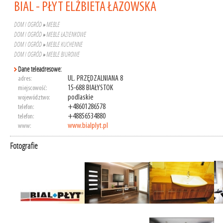
BIAL - PŁYT ELŻBIETA ŁAZOWSKA
DOM I OGRÓD
»
MEBLE
DOM I OGRÓD
»
MEBLE ŁAZIENKOWE
DOM I OGRÓD
»
MEBLE KUCHENNE
DOM I OGRÓD
»
MEBLE BIUROWE
Dane teleadresowe:
UL. PRZĘDZALNIANA 8
adres:
15-688 BIAŁYSTOK
miejscowość:
podlaskie
województwo:
+48601286578
telefon:
+48856534880
telefon:
www.bialplyt.pl
www:
Fotografie