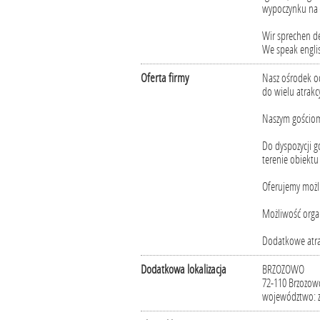
wypoczynku na ł
Wir sprechen d
We speak engli
Oferta firmy
Nasz ośrodek od
do wielu atrakcy
Naszym gościom
Do dyspozycji g
terenie obiektu
Oferujemy możl
Możliwość organi
Dodatkowe atra
Dodatkowa lokalizacja
BRZOZOWO
72-110 Brzozow
województwo: 