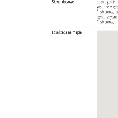
Słowa kluczowe
pokoje gościnne
gościnne Między
Przybiernów, ta
agroturystyczn
Przybiernów,
Lokalizacja na mapie