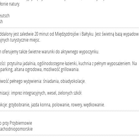
onie natury.
eutsch
sh
dalony jest zaledwie 20 minut od Międzyzdrojów i Bałtyku. Jest świetną bazą wypadow
jnych turystycznie miejsc.
 oferujemy także świetne warunki do aktywnego wypoczynku.
ości: przytulna jadalnia, ogólnodostępne łazienki, kuchnia z pełnym wyposażeniem. Na
 parking, altana ogrodowa, możliwość grillowania.
iwość pełnego wyżywienia: śniadania, obiadyokolacje.
zacji: imprez integracyjnych, wesel, zielonych szkół.
kcje: grzybobranie, jazda konna, polowanie, rowery, wędkowanie.
o przy Przybiernowie
zachodniopomorskie