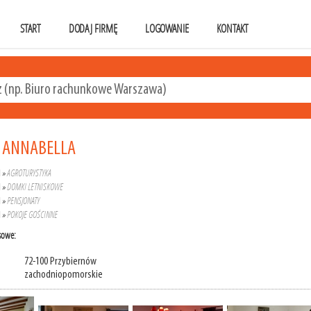
START
DODAJ FIRMĘ
LOGOWANIE
KONTAKT
 ANNABELLA
A
»
AGROTURYSTYKA
A
»
DOMKI LETNISKOWE
A
»
PENSJONATY
A
»
POKOJE GOŚCINNE
sowe:
72-100 Przybiernów
zachodniopomorskie