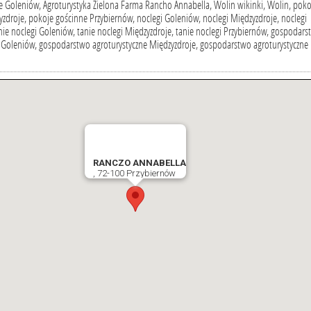
 Goleniów, Agroturystyka Zielona Farma Rancho Annabella, Wolin wikinki, Wolin, poko
zdroje, pokoje gościnne Przybiernów, noclegi Goleniów, noclegi Międzyzdroje, noclegi
nie noclegi Goleniów, tanie noclegi Międzyzdroje, tanie noclegi Przybiernów, gospodar
e Goleniów, gospodarstwo agroturystyczne Międzyzdroje, gospodarstwo agroturystyczne
RANCZO ANNABELLA
, 72-100 Przybiernów