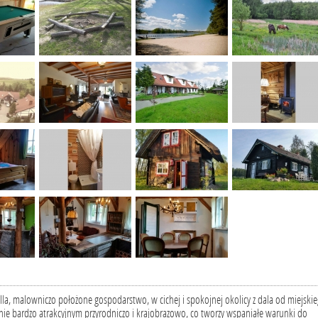
a, malowniczo położone gospodarstwo, w cichej i spokojnej okolicy z dala od miejski
onie bardzo atrakcyjnym przyrodniczo i krajobrazowo, co tworzy wspaniałe warunki do