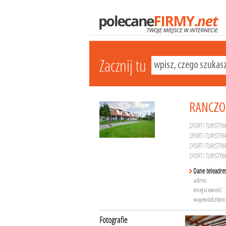
Zacznij tu
RANCZO
SPORT I TURYSTYK
SPORT I TURYSTYK
SPORT I TURYSTYK
SPORT I TURYSTYK
Dane teleadre
adres:
miejscowość:
województwo:
Fotografie