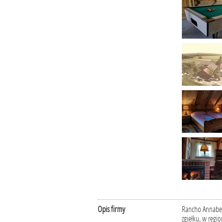
Opis firmy
Rancho Annabell
zgiełku, w regi