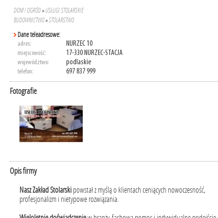
DOM I OGRÓD
»
USŁUGI STOLARSKIE
BUDOWNICTWO
»
STOLARSTWO
Dane teleadresowe:
NURZEC 10
adres:
17-330 NURZEC-STACJA
miejscowość:
podlaskie
województwo:
697 837 999
telefon:
Fotografie
Opis firmy
Nasz Zakład Stolarski
powstał z myślą o klientach ceniących nowoczesność,
profesjonalizm i nietypowe rozwiązania.
Wieloletnie doświadczenie
w branży, fachowa pomoc i indywidualne podejście