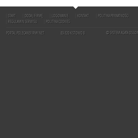
START
DODAJ FIRMĘ
LOGOWANIE
KONTAKT
POLITYKA PRYWATNOŚCI
REGULAMIN SERWISU
POLITYKA COOKIES
© SYSTEM AGATA OSSO
PORTAL POLECANEFIRMY.NET
83-320 KISTOWO 8