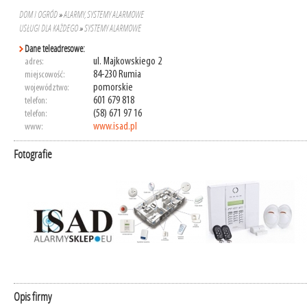
DOM I OGRÓD
»
ALARMY, SYSTEMY ALARMOWE
USŁUGI DLA KAŻDEGO
»
SYSTEMY ALARMOWE
Dane teleadresowe:
ul. Majkowskiego 2
adres:
84-230 Rumia
miejscowość:
pomorskie
województwo:
601 679 818
telefon:
(58) 671 97 16
telefon:
www.isad.pl
www:
Fotografie
Opis firmy