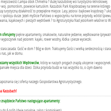
 miejscowości Lampa obok Chmielna ? dużej kaszubskiej wsi turystyczno-letniskowej.
 woj. pomorskim, powiecie kartuskim. Kaszubski Park Krajobrazowy na terenie którego
ą turystyczną działalność to przepiękne miejsce. Lasy, jeziora i bajkowe krajobrazy ? uko
y i spokoju dusze. Jeżeli myślicie Państwo o wypoczynku na łonie przyrody, wśród śpiew
ania, kajakowych i pieszych wędrówek ? to Agroturystyka Nad jeziorkiem właśnie to 
m oferujemy
piękne apartamenty, smakowite, naturalne jedzenie, wędkowanie (prywat
y wypoczynek nad jeziorem: kajaki, rower wodny, łódka i piesze wycieczki.
stara zasada: Gość w dom ? Bóg w dom. Traktujemy Gości z wielką serdecznością i star
ę u nas, jak w domu.
raszamy wszystkich Wędrowców
, którzy w naszych progach znajdą ukojenie i wypoczynek
wspaniałe miejsca dla dzieci. Dzika przyroda budzi w nas wszystko to, o czym dawno
apoznania się z ofertą naszego Gospodarstwa Agroturystycznego.
na Kaszubach!
e znajdziecie Państwo następujące apartamenty:
ty do 6 osób (dwie sypialnie, salon z kominkiem)