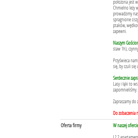
położona jest w
Chmielno leży w
prowadzimy nasz
spragnione cisz
ptaków, wędkow
zapewni.
Naszym Gościo
staw 1h), czynn
Przyświeca nam 
się, by czuli si
Serdecznie zap
Lasy i łąki to 
zapomnieliśmy.
Zapraszamy do z
Do zobaczenia 
Oferta firmy
W naszej oferci
I ? 2 apartamen