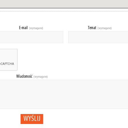
E-mail
Temat
(wymagane)
(wymagane)
Wiadomość
(wymagane)
WYŚLIJ