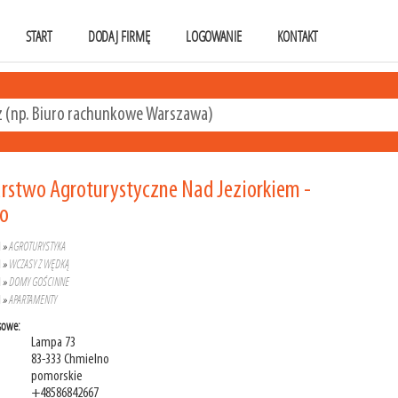
START
DODAJ FIRMĘ
LOGOWANIE
KONTAKT
rstwo Agroturystyczne Nad Jeziorkiem -
o
A
»
AGROTURYSTYKA
A
»
WCZASY Z WĘDKĄ
A
»
DOMY GOŚCINNE
A
»
APARTAMENTY
sowe:
Lampa 73
83-333 Chmielno
pomorskie
+48586842667