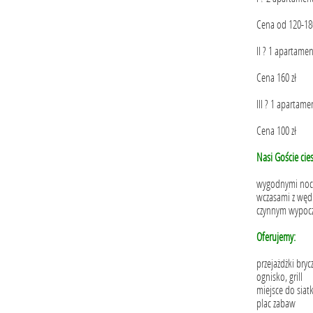
Cena od 120-180
II ? 1 apartame
Cena 160 zł
III ? 1 apartam
Cena 100 zł
Nasi Goście cies
wygodnymi noc
wczasami z wę
czynnym wypocz
Oferujemy:
przejażdżki bryc
ognisko, grill
miejsce do siat
plac zabaw