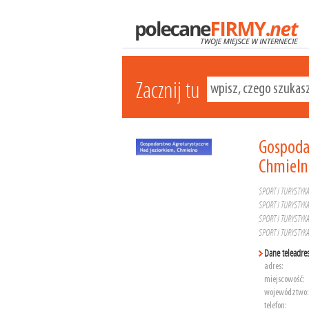
Zacznij tu
Gospoda
Chmieln
SPORT I TURYSTYK
SPORT I TURYSTYK
SPORT I TURYSTYK
SPORT I TURYSTYK
Dane teleadre
adres:
miejscowość:
województwo:
telefon: