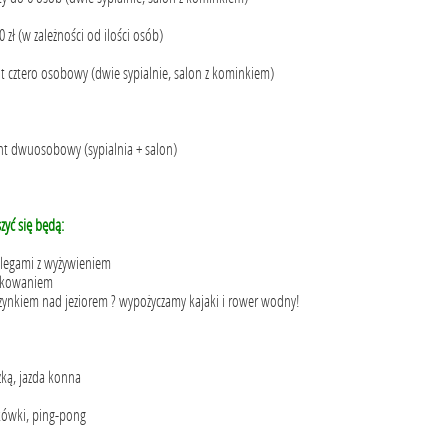
 zł (w zależności od ilości osób)
nt cztero osobowy (dwie sypialnie, salon z kominkiem)
ent dwuosobowy (sypialnia + salon)
zyć się będą:
legami z wyżywieniem
dkowaniem
ynkiem nad jeziorem ? wypożyczamy kajaki i rower wodny!
zką, jazda konna
kówki, ping-pong