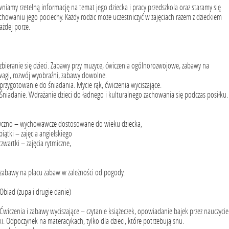
iamy rzetelną informację na temat jego dziecka i pracy przedszkola oraz staramy się
waniu jego pociechy. Każdy rodzic może uczestniczyć w zajęciach razem z dzieckiem
ażdej porze.
 zbieranie się dzieci. Zabawy przy muzyce, ćwiczenia ogólnorozwojowe, zabawy na
wagi, rozwój wyobraźni, zabawy dowolne.
 przygotowanie do śniadania. Mycie rąk, ćwiczenia wyciszające.
 Śniadanie. Wdrażanie dzieci do ładnego i kulturalnego zachowania się podczas posiłku.
ktyczno – wychowawcze dostosowane do wieku dziecka,
 piątki – zajęcia angielskiego
 czwartki – zajęcia rytmiczne,
 zabawy na placu zabaw w zależności od pogody.
 Obiad (zupa i drugie danie)
 Ćwiczenia i zabawy wyciszające – czytanie książeczek, opowiadanie bajek przez nauczyciel
i. Odpoczynek na materacykach, tylko dla dzieci, które potrzebują snu.