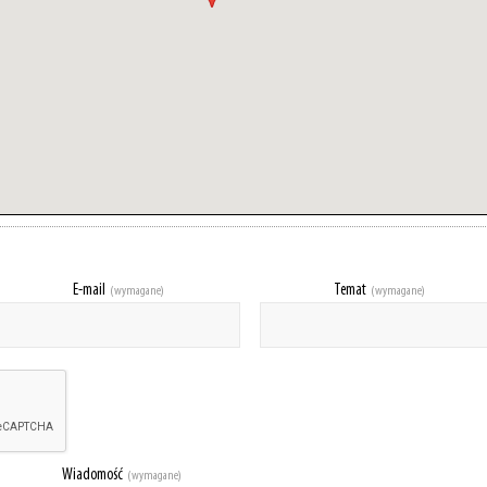
E-mail
Temat
(wymagane)
(wymagane)
Wiadomość
(wymagane)