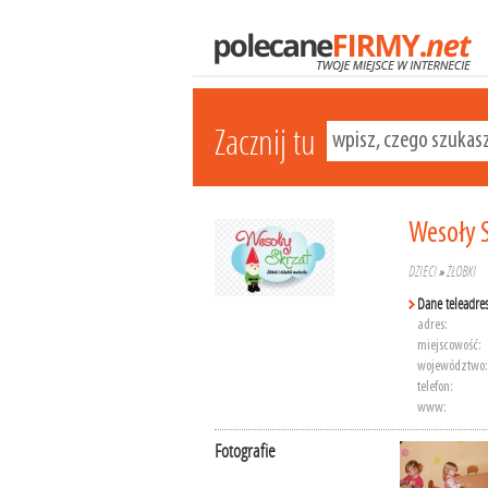
Zacznij tu
Wesoły S
DZIECI
»
ŻŁOBKI
Dane teleadre
adres:
miejscowość:
województwo:
telefon:
www:
Fotografie