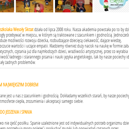
szkolaka Wesoły Skrzat
działa od lipca 2008 roku. Nasza akademia powstała po to by dzi
gły przebywać w miejscu, w którym są traktowane z szacunkiem i godnością. Jednocześ
 duże możliwości rozwoju dziecka, rozbudzające dziecięcą ciekawość, dające wiedzę,
czucie wartości i uczące empatii. Kładziemy również duży nacisk na naukę w formie za
cznych, czytania już dla najmłodszych dzieci, wrażliwości artystycznej, przez co wyrabia 
liwość ładnego i starannego pisania i nauki języka angielskiego, tak by nasze pociechy i
iały żadnych problemów.
YM NAJWIĘKSZYM DOBREM
ane jest u nas z szacunkiem i godnością. Dokładamy wszelkich starań, by nasze pociech
atmosferze ciepła, zrozumienia i akceptacji samego siebie.
DO JEDZENIA I SPANIA
o nie zjeść posiłku. Spanie uzależnione jest od indywidualnych potrzeb organizmu dzie
e tego potrzebują mogą poleżeć i posłuchać muzyki lub opowiadań czytanych przez