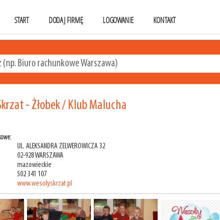
START
DODAJ FIRMĘ
LOGOWANIE
KONTAKT
krzat - Żłobek / Klub Malucha
sowe:
UL. ALEKSANDRA ZELWEROWICZA 32
02-928 WARSZAWA
mazowieckie
502 341 107
www.wesolyskrzat.pl