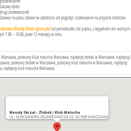
 podwieczorek
 Zabawy dzieci
 drugi podwieczorek
 Zabawy na placu zabaw (w zależności od pogody), oczekiwanie na przyjście rodziców.
zkolaka Wesoły skrzat czynna jest
od poniedziałku do piątku, z wyjątkiem dni wolnych
ach 7.00 – 18.00, przez 12 miesięcy w roku.
 Warszawa, polecany klub malucha Warszawa, najlepszy żłobek w Warszawie, najlepszy 
zawie, polecany żłobek w Warszawie, polecany klub malucha w Warszawie, najlepszy
a, najlepszy klub malucha Warszawa,
Wesoły Skrzat - Żłobek / Klub Malucha
UL. ALEKSANDRA ZELWEROWICZA 32, 02-928 WARSZAWA