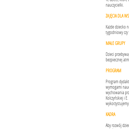
nauczycielki.
ZAJĘCIA DLA WS
Każde dziecko na
tygodniowy czy 
MAŁE GRUPY
Dzieci przebywa
bezpiecznej atm
PROGRAM
Program dydakt
wymogami naucz
wychowania prze
Kolczyńskiej i 
wykorzystujemy
KADRA
Aby rozwój dzie