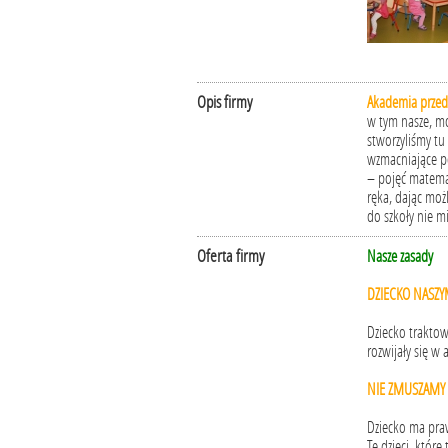
Opis firmy
Akademia przed
w tym nasze, mo
stworzyliśmy tu
wzmacniające po
– pojęć matematy
ręka, dając moż
do szkoły nie m
Oferta firmy
Nasze zasady
DZIECKO NASZ
Dziecko traktow
rozwijały się w 
NIE ZMUSZAMY 
Dziecko ma praw
Te dzieci, któr