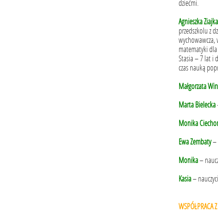
dziećmi.
Agnieszka Ziajka
przedszkolu z d
wychowawcza, wy
matematyki dla d
Stasia – 7 lat 
czas nauką pop
Małgorzata Win
Marta Bielecka
Monika Ciecho
Ewa Zembaty
– 
Monika
– naucz
Kasia
– nauczyci
WSPÓŁPRACA Z