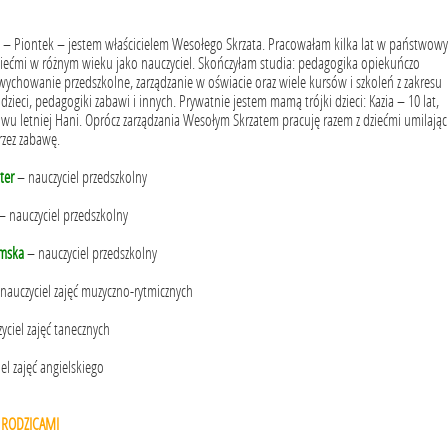
– Piontek – jestem właścicielem Wesołego Skrzata. Pracowałam kilka lat w państwow
ziećmi w różnym wieku jako nauczyciel. Skończyłam studia: pedagogika opiekuńczo
chowanie przedszkolne, zarządzanie w oświacie oraz wiele kursów i szkoleń z zakresu
zieci, pedagogiki zabawi i innych. Prywatnie jestem mamą trójki dzieci: Kazia – 10 lat,
i dwu letniej Hani. Oprócz zarządzania Wesołym Skrzatem pracuję razem z dziećmi umilając
rzez zabawę.
ter
– nauczyciel przedszkolny
– nauczyciel przedszkolny
mska
– nauczyciel przedszkolny
nauczyciel zajęć muzyczno-rytmicznych
yciel zajęć tanecznych
el zajęć angielskiego
 RODZICAMI