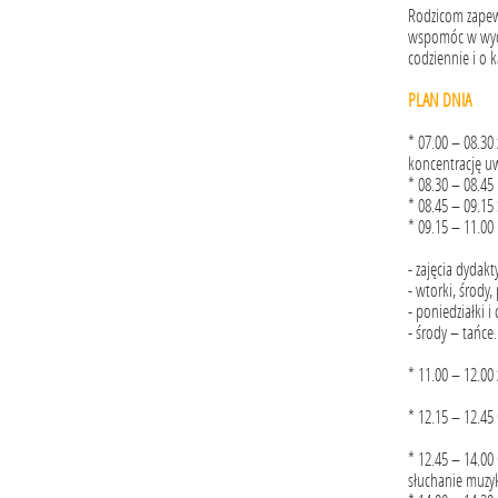
Rodzicom zapewn
wspomóc w wycho
codziennie i o k
PLAN DNIA
* 07.00 – 08.30
koncentrację u
* 08.30 – 08.45
* 08.45 – 09.15
* 09.15 – 11.00
- zajęcia dyda
- wtorki, środy,
- poniedziałki i
- środy – tańce.
* 11.00 – 12.00
* 12.15 – 12.45
* 12.45 – 14.00
słuchanie muzyk