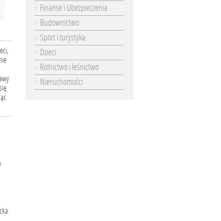
Finanse i Ubezpieczenia
Budownictwo
Sport i turystyka
eci,
Dzieci
nie
Rolnictwo i leśnictwo
bawy
Nieruchomości
się
dąc
y
cka.