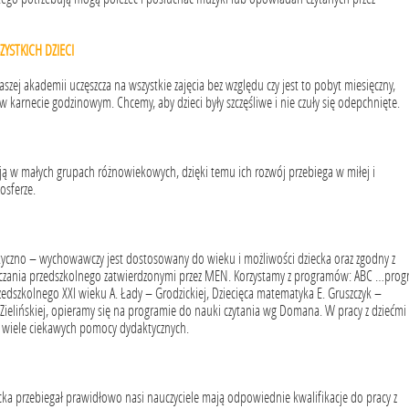
ZYSTKICH DZIECI
szej akademii uczęszcza na wszystkie zajęcia bez względu czy jest to pobyt miesięczny,
w karnecie godzinowym. Chcemy, aby dzieci były szczęśliwe i nie czuły się odepchnięte.
ją w małych grupach różnowiekowych, dzięki temu ich rozwój przebiega w miłej i
osferze.
yczno – wychowawczy jest dostosowany do wieku i możliwości dziecka oraz zgodny z
ania przedszkolnego zatwierdzonymi przez MEN. Korzystamy z programów: ABC …prog
dszkolnego XXI wieku A. Łady – Grodzickiej, Dziecięca matematyka E. Gruszczyk –
E. Zielińskiej, opieramy się na programie do nauki czytania wg Domana. W pracy z dziećmi
 wiele ciekawych pomocy dydaktycznych.
cka przebiegał prawidłowo nasi nauczyciele mają odpowiednie kwalifikacje do pracy z