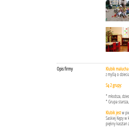
Opis firmy
Klubik malucha
z myślą o dzieci
Są 2 grupy:
* młodsza, dzie
* Grupa starsza,
Klubik jest
w pię
Saskiej Kępy w 
piękny kasztan