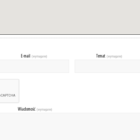
E-mail
Temat
(wymagane)
(wymagane)
Wiadomość
(wymagane)