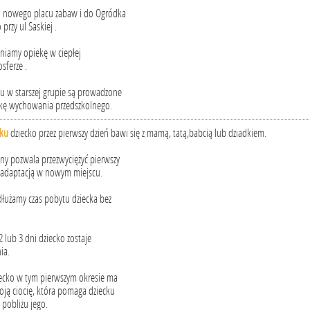
 nowego placu zabaw i do Ogródka
przy ul Saskiej .
niamy opiekę w ciepłej
sferze .
ku w starszej grupie są prowadzone
lkę wychowania przedszkolnego.
iku
dziecko przez pierwszy dzień bawi się z mamą, tatą,babcią lub dziadkiem.
iny pozwala przezwyciężyć pierwszy
z adaptacją w nowym miejscu.
łużamy czas pobytu dziecka bez
2 lub 3 dni dziecko zostaje
ia.
ecko w tym pierwszym okresie ma
oją ciocię, która pomaga dziecku
w pobliżu jego.