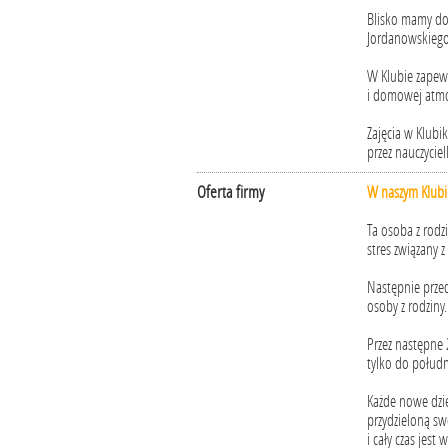
Blisko mamy do
Jordanowskiego 
W Klubie zapew
i domowej atmo
Zajęcia w Klubi
przez nauczycie
Oferta firmy
W naszym Klub
Ta osoba z rodz
stres związany 
Następnie przed
osoby z rodziny.
Przez następne 
tylko do połudn
Każde nowe dzi
przydzieloną sw
i cały czas jest 