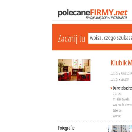
Zacznij tu
Klubik 
DZIECI
»
PRZEDSZ
DZIECI
»
ŻŁOBKI
Dane teleadre
adres:
miejscowość:
województwo:
telefon:
www:
Fotografie