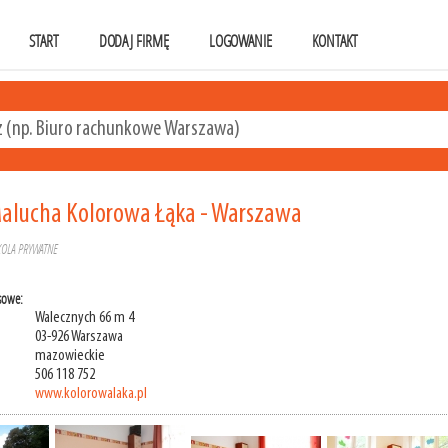
START
DODAJ FIRMĘ
LOGOWANIE
KONTAKT
Malucha Kolorowa Łąka - Warszawa
KOLA PRYWATNE
sowe:
Walecznych 66 m 4
03-926 Warszawa
mazowieckie
506 118 752
www.kolorowalaka.pl